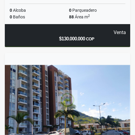
0
Alcoba
0
Parqueadero
2
0
Baños
88
Área m
Venta
$130.000.000
COP