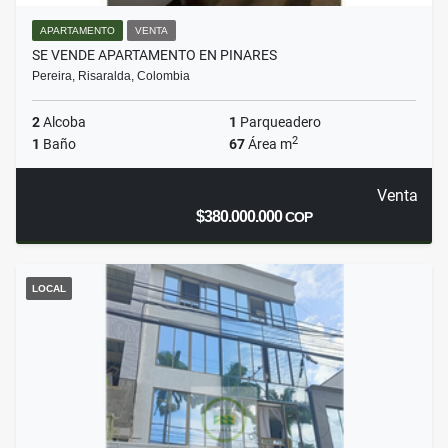
APARTAMENTO
VENTA
SE VENDE APARTAMENTO EN PINARES
Pereira, Risaralda, Colombia
2
Alcoba
1
Parqueadero
2
1
Baño
67
Área m
Venta
$380.000.000
COP
LOCAL