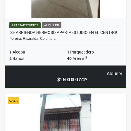
APARTAESTUDIOS
ALQUILER
¡SE ARRIENDA HERMOSO APARTAESTUDIO EN EL CENTRO!
Pereira, Risaralda, Colombia
1
Alcoba
1
Parqueadero
2
2
Baños
40
Área m
Alquiler
$1.500.000
COP
CASA