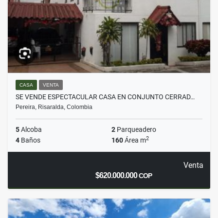
CASA
VENTA
SE VENDE ESPECTACULAR CASA EN CONJUNTO CERRAD…
Pereira, Risaralda, Colombia
5
Alcoba
2
Parqueadero
2
4
Baños
160
Área m
Venta
$620.000.000
COP