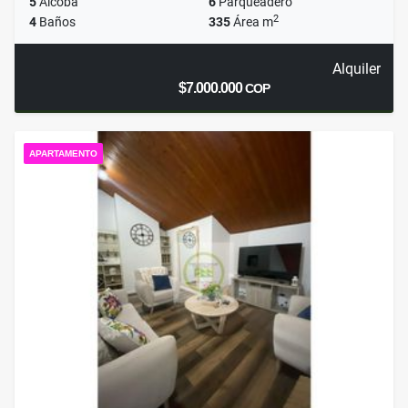
5
Alcoba
6
Parqueadero
2
4
Baños
335
Área m
Alquiler
$7.000.000
COP
APARTAMENTO