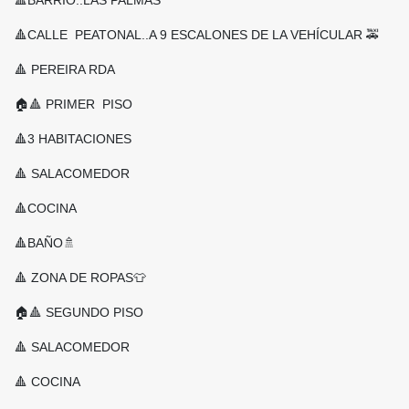
🔺BARRIO..LAS PALMAS
🔺CALLE PEATONAL..A 9 ESCALONES DE LA VEHÍCULAR 🚕
🔺 PEREIRA RDA
🏠🔺 PRIMER PISO
🔺3 HABITACIONES
🔺 SALACOMEDOR
🔺COCINA
🔺BAÑO🚿
🔺 ZONA DE ROPAS👕
🏠🔺 SEGUNDO PISO
🔺 SALACOMEDOR
🔺 COCINA