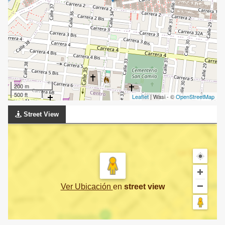
200 m
500 ft
Leaflet
| Wasi - ©
OpenStreetMap
Street View
Ver Ubicación
en
street view