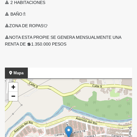
🔺 2 HABITACIONES
🔺 BAÑO🚿
🔺ZONA DE ROPAS👕
🔺NOTA ESTA PROPIE SE GENERA MENSUALMENTE UNA
RENTA DE 💲1.350.000 PESOS
Mapa
+
−