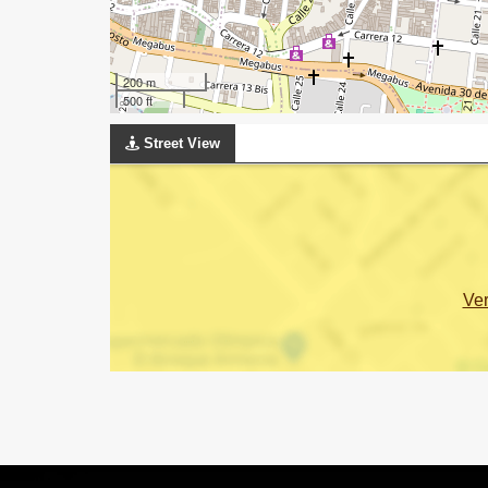
200 m
500 ft
Street View
Ve