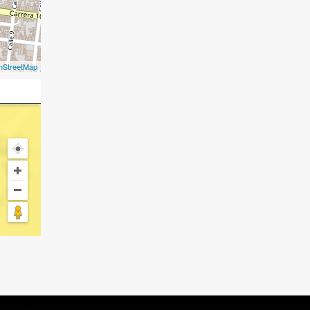
nStreetMap