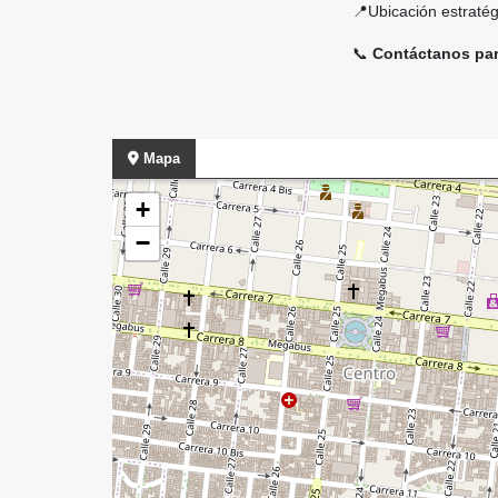
📍Ubicación estratég
📞
Contáctanos par
Mapa
+
−