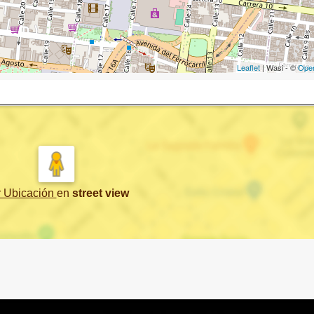
Leaflet
| Wasi - ©
Ope
r Ubicación
en
street view