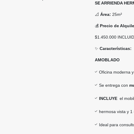
SE ARRIENDA HER
📐
Área:
25m²
💰
Precio de Alquile
$1.450.000 INCLUI
✨
Características:
AMOBLADO
Oficina moderna y
Se entrega con
mu
INCLUYE
el mobil
hermosa vista y 
Ideal para consul