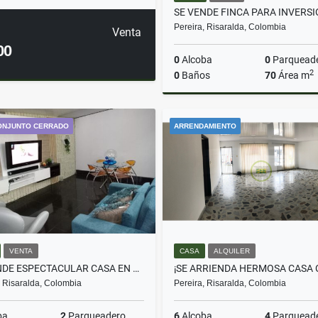
Pereira, Risaralda, Colombia
Venta
00
0
Alcoba
0
Parquead
2
0
Baños
70
Área m
ONJUNTO CERRADO
ARRENDAMIENTO
$1.200.000.000
VENTA
CASA
ALQUILER
SE VENDE ESPECTACULAR CASA EN PINARES EN CONJUNTO CERRADO AREA 203 M2
, Risaralda, Colombia
Pereira, Risaralda, Colombia
ba
2
Parqueadero
6
Alcoba
4
Parquead