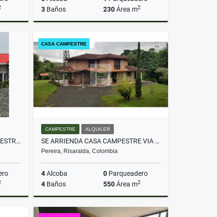
2
2
3
Baños
230
Área m
lquiler
Venta
CASA CAMPESTRE
$330.000.000
CAMPESTRE
ALQUILER
VENDE O PERMUTA CASA CAMPESTRE LA BELLA AREA 3500 M2 EXCELENTE VISTA
SE ARRIENDA CASA CAMPESTRE VIA ARMENIA SECTOR LA CASONA
Pereira, Risaralda, Colombia
ero
4
Alcoba
0
Parqueadero
2
2
4
Baños
550
Área m
Venta
Alquiler