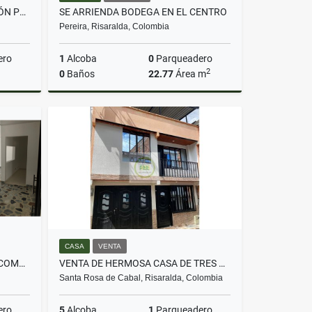
SE VENDE FINCA PARA INVERSIÓN POR MUNDO NUEVO ALTO
SE ARRIENDA BODEGA EN EL CENTRO
Pereira, Risaralda, Colombia
ero
1
Alcoba
0
Parqueadero
2
0
Baños
22.77
Área m
Venta
Alquiler
$1.000.000
CASA
VENTA
¡SE ARRIENDA HERMOSA CASA COMERCIAL EN MARAYA!
VENTA DE HERMOSA CASA DE TRES PISOS EN SANTA ROSA DE CABAL
Santa Rosa de Cabal, Risaralda, Colombia
ero
5
Alcoba
1
Parqueadero