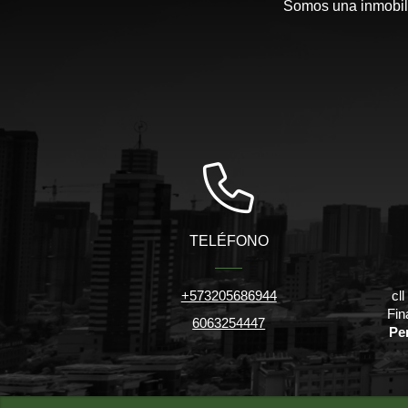
Somos una inmobili
TELÉFONO
+573205686944
cl
Fin
6063254447
Pe