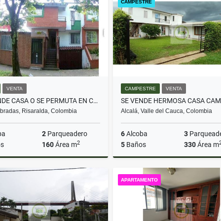
CAMPESTRE
$1.100.000
$770.000.000
VENTA
CAMPESTRE
VENTA
SE VENDE CASA O SE PERMUTA EN CONJUNTO CERRADO EN DOSQUEBRADAS
radas, Risaralda, Colombia
Alcalá, Valle del Cauca, Colombia
ba
2
Parqueadero
6
Alcoba
3
Parquead
2
s
160
Área m
5
Baños
330
Área m
Venta
APARTAMENTO
$450.000.000
$700.000.000