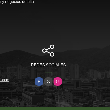
 y negocios de alta
REDES SOCIALES
il.com
Facebook
X
Instagram