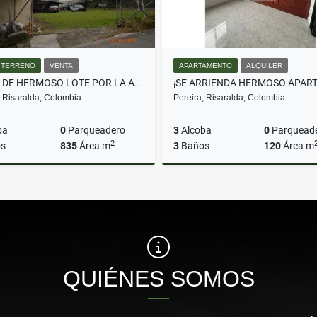
/ TERRENO
VENTA
APARTAMENTO
ALQUILER
VENTA DE HERMOSO LOTE POR LA AVENIDA DEL RIO 835 MS2
, Risaralda, Colombia
Pereira, Risaralda, Colombia
ba
0
Parqueadero
3
Alcoba
0
Parquead
2
s
835
Área m
3
Baños
120
Área m
Venta
A
$760.000.000
$3.500.000
QUIÉNES SOMOS