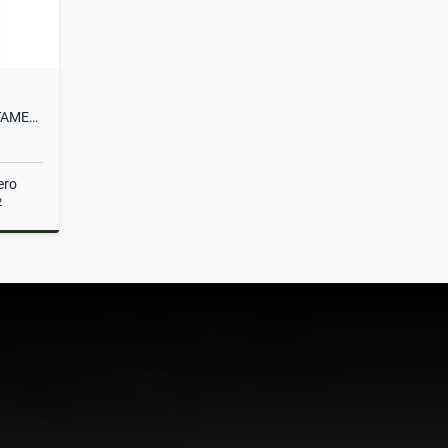
¡SE ARRIENDA HERMOSO APARTAMENTO EN ALPES!
ero
2
lquiler