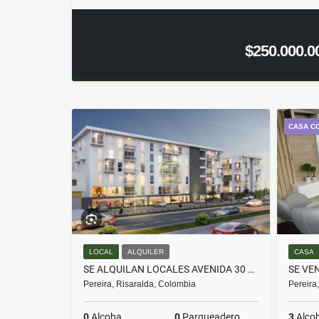
$250.000.0
CASA C
LOCAL
ALQUILER
CASA
SE ALQUILAN LOCALES AVENIDA 30 DE AGOSTO CERCA AEROPUERTO UNICENTRO
Pereira, Risaralda, Colombia
Pereira
0
Alcoba
0
Parqueadero
3
Alco