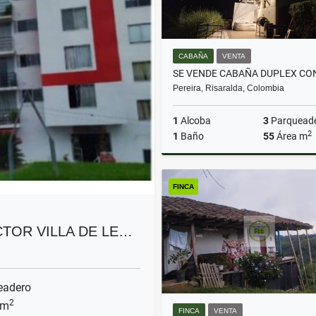
CABAÑA
VENTA
Pereira, Risaralda, Colombia
1
Alcoba
3
Parquead
2
1
Baño
55
Área m
FINCA
$500.000.000
TOR VILLA DE LE…
eadero
2
 m
FINCA
VENTA