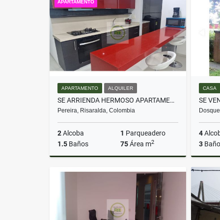
APARTAMENTO
$180.000.000
APARTAMENTO
ALQUILER
CASA
SE ARRIENDA HERMOSO APARTAMENTO AMOBLADO EN LA CIRCUNVALAR
Pereira, Risaralda, Colombia
Dosqueb
2
Alcoba
1
Parqueadero
4
Alco
2
1.5
Baños
75
Área m
3
Baño
Alquiler
$3.000.000