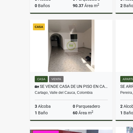
2
0
Baños
90.37
Área m
2
Baño
Alquiler
CASA
$7.139.230
CASA
VENTA
APART
🏡 SE VENDE CASA DE UN PISO EN CARTAGO LISTA PARA HABITAR ✨
Cartago, Valle del Cauca, Colombia
Pereira
3
Alcoba
0
Parqueadero
2
Alco
2
1
Baño
60
Área m
1
Bañ
Venta