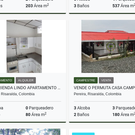
2
s
203
Área m
3
Baños
537
Área m
Venta
A
$790.000.000
$10.000.000
AMENTO
ALQUILER
CAMPESTRE
VENTA
SE ARRIENDA LINDO APARTAMENTO EN LA LORENA 3
, Risaralda, Colombia
Pereira, Risaralda, Colombia
ba
0
Parqueadero
3
Alcoba
3
Parquead
2
o
80
Área m
2
Baños
180
Área m
Alquiler