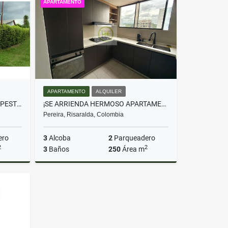
APARTAMENTO
$6.000.000
APARTAMENTO
ALQUILER
SE VENDE HERMOSA CASA CAMPESTRE CERCA DE ALCALA
¡SE ARRIENDA HERMOSO APARTAMENTO EN PINARES!
Pereira, Risaralda, Colombia
ero
3
Alcoba
2
Parqueadero
2
2
3
Baños
250
Área m
Venta
Alquiler
$6.000.000