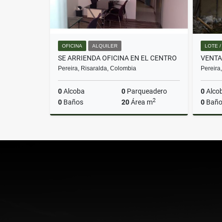
OFICINA
ALQUILER
LOTE 
SE ARRIENDA OFICINA EN EL CENTRO
Pereira, Risaralda, Colombia
Pereira
0
Alcoba
0
Parqueadero
0
Alco
2
0
Baños
20
Área m
0
Baño
Alquiler
$1.800.000