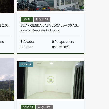
LOCAL
ALQUILER
SE VENDE CABAÑA DUPLEX CON 2.000 M2 POR DOSQUEBRADAS
SE ARRIENDA CASA LOCAL AV 30 AGOSTO
Pereira, Risaralda, Colombia
ero
3
Alcoba
0
Parqueadero
2
3
Baños
85
Área m
Venta
Alquiler
BODEGA
$6.000.000
BODEGA
ALQUILER