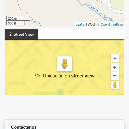
200 m
500 ft
Leaflet
| Wasi - ©
OpenStreetMap
Street View
Ver Ubicación
en
street view
Contáctanos