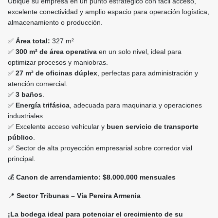
Ubique su empresa en un punto estratégico con fácil acceso,
excelente conectividad y amplio espacio para operación logística,
almacenamiento o producción.
✅
Área total:
327 m²
✅
300 m² de área operativa
en un solo nivel, ideal para
optimizar procesos y maniobras.
✅
27 m² de oficinas dúplex
, perfectas para administración y
atención comercial.
✅
3 baños
.
✅
Energía trifásica
, adecuada para maquinaria y operaciones
industriales.
✅ Excelente acceso vehicular y
buen servicio de transporte
público
.
✅ Sector de alta proyección empresarial sobre corredor vial
principal.
💰
Canon de arrendamiento: $8.000.000 mensuales
📍
Sector Tribunas – Vía Pereira Armenia
¡La bodega ideal para potenciar el crecimiento de su