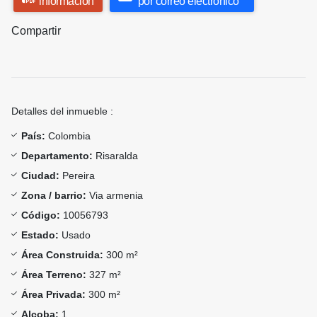
información
por correo electrónico
Compartir
Detalles del inmueble :
País:
Colombia
Departamento:
Risaralda
Ciudad:
Pereira
Zona / barrio:
Via armenia
Código:
10056793
Estado:
Usado
Área Construida:
300 m²
Área Terreno:
327 m²
Área Privada:
300 m²
Alcoba:
1