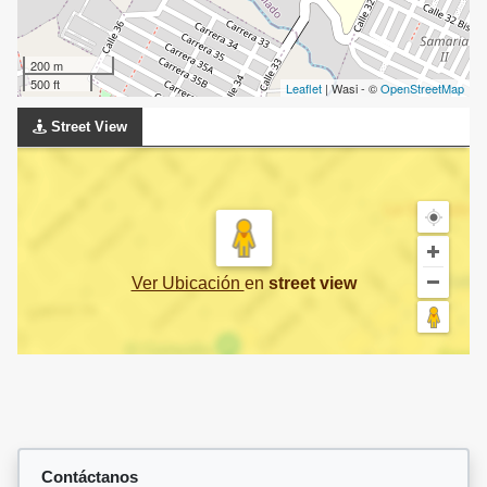
200 m
500 ft
Leaflet
| Wasi - ©
OpenStreetMap
Street View
Ver Ubicación
en
street view
Contáctanos