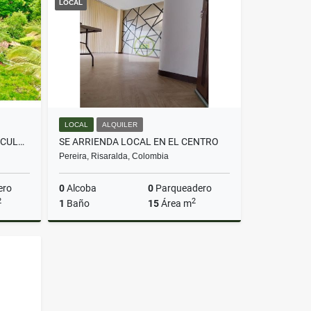
LOCAL
$900.000
LOCAL
ALQUILER
SE VENDE O PERMUTA ESPECTACULAR CASA CAMPESTRE EN VITERBO.
SE ARRIENDA LOCAL EN EL CENTRO
Pereira, Risaralda, Colombia
ero
0
Alcoba
0
Parqueadero
2
2
1
Baño
15
Área m
Venta
Alquiler
$980.000