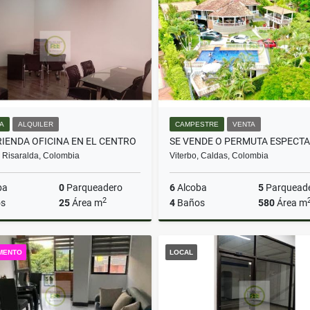
$230.000.000
$175.000.000
NA
ALQUILER
CAMPESTRE
VENTA
RIENDA OFICINA EN EL CENTRO
, Risaralda, Colombia
Viterbo, Caldas, Colombia
ba
0
Parqueadero
6
Alcoba
5
Parquead
2
s
25
Área m
4
Baños
580
Área m
Alquiler
MENTO
LOCAL
$2.300.000
$650.000.000