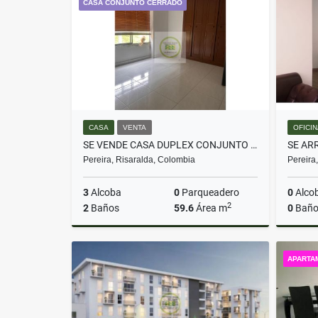
CASA CONJUNTO CERRADO
$1.000.000
CASA
VENTA
OFICI
SE VENDE CASA DUPLEX CONJUNTO CERRADO SECTOR PARQUE INDUSTRIAL PEREIRA
SE AR
Pereira, Risaralda, Colombia
Pereira
3
Alcoba
0
Parqueadero
0
Alco
2
2
Baños
59.6
Área m
0
Baño
Venta
APARTA
$280.000.000