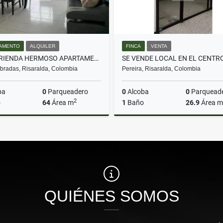
AMENTO
ALQUILER
FINCA
VENTA
¡SE ARRIENDA HERMOSO APARTAMENTO AMOBLADO EN DOSQUEBRADAS!
SE VENDE LOCAL EN EL CENTR
radas, Risaralda, Colombia
Pereira, Risaralda, Colombia
ba
0
Parqueadero
0
Alcoba
0
Parquead
2
o
64
Área m
1
Baño
26.9
Área m
Alquiler
$1.900.000
$130.000.000
QUIÉNES SOMOS