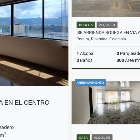
BODEGA
ALQUILER
Pereira, Risaralda, Colombia
1
Alcoba
0
Parquead
3
Baños
300
Área m
A
ARRENDAMIENTO
$8.000.000
A EN EL CENTRO
eadero
2
 m
CASA
ALQUILER