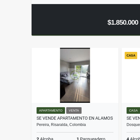
$1.850.000
CASA
APARTAMENTO
VENTA
CASA
SE VENDE APARTAMENTO EN ALAMOS
SE VE
Pereira, Risaralda, Colombia
Dosqueb
2
Alcoba
1
Parqueadero
4
Alco