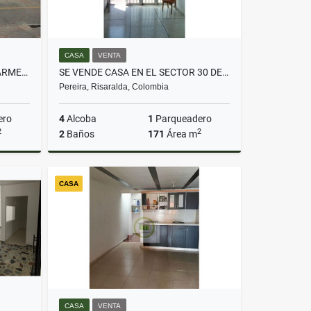
CASA
VENTA
¡SE ARRIENDA BODEGA EN VIA ARMENIA!
SE VENDE CASA EN EL SECTOR 30 DE AGOSTO
Pereira, Risaralda, Colombia
ero
4
Alcoba
1
Parqueadero
2
2
2
Baños
171
Área m
lquiler
Venta
CASA
$700.000.000
CASA
VENTA