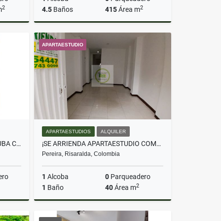
2
2
m
4.5
Baños
415
Área m
Venta
Alquiler
APARTAESTUDIO
$5.000.000
APARTAESTUDIOS
ALQUILER
SE VENDE APARTAMENTO EN CUBA CERCA A LOS 2500 LOTES EN CONJUNTO
¡SE ARRIENDA APARTAESTUDIO COMERCIAL O VIVIENDA EN EL CENTRO!
Pereira, Risaralda, Colombia
ero
1
Alcoba
0
Parqueadero
2
1
Baño
40
Área m
Venta
Alquiler