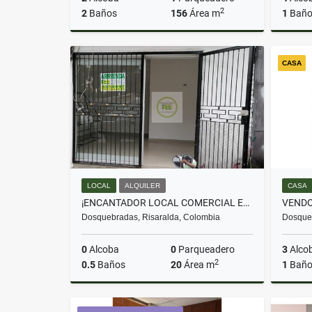
2
2
Baños
156
Área m
1
Bañ
Venta
CASA
$680.000.000
LOCAL
ALQUILER
CASA
¡ENCANTADOR LOCAL COMERCIAL EN ARRIENDO, SANTA MÓNICA!
Dosquebradas, Risaralda, Colombia
Dosqueb
0
Alcoba
0
Parqueadero
3
Alco
2
0.5
Baños
20
Área m
1
Bañ
Alquiler