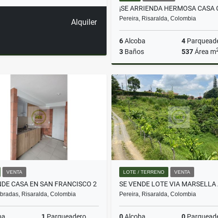
Pereira, Risaralda, Colombia
Alquiler
6
Alcoba
4
Parquead
3
Baños
537
Área m
A
$10.000.000
VENTA
LOTE / TERRENO
VENTA
NDE CASA EN SAN FRANCISCO 2
radas, Risaralda, Colombia
Pereira, Risaralda, Colombia
ba
1
Parqueadero
0
Alcoba
0
Parquead