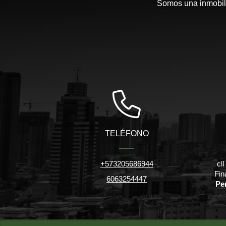
Somos una inmobili
TELÉFONO
+573205686944
cl
Fin
6063254447
Pe