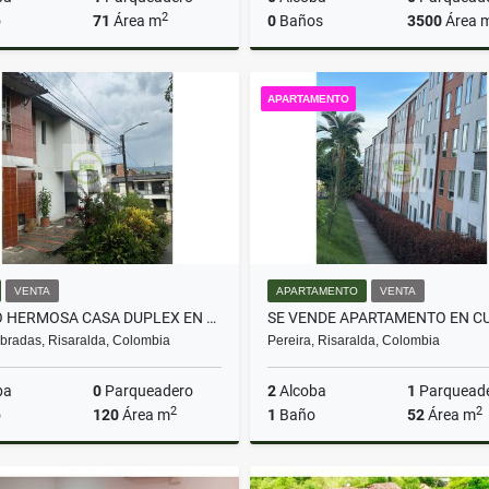
2
o
71
Área m
0
Baños
3500
Área 
Venta
APARTAMENTO
$260.000.000
$480.000.000
VENTA
APARTAMENTO
VENTA
VENDO HERMOSA CASA DUPLEX EN CAMPESTRE D, DOSQUEBRADAS
radas, Risaralda, Colombia
Pereira, Risaralda, Colombia
ba
0
Parqueadero
2
Alcoba
1
Parquead
2
2
o
120
Área m
1
Baño
52
Área m
Venta