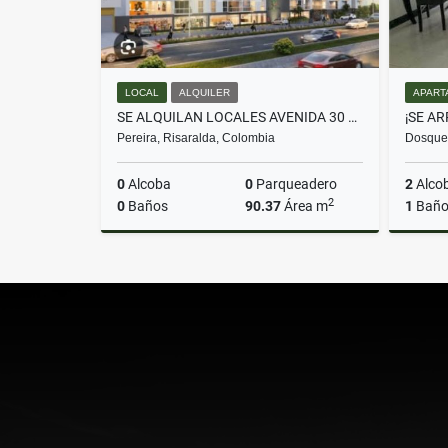
LOCAL
ALQUILER
APART
SE ALQUILAN LOCALES AVENIDA 30 DE AGOSTO CERCA AEROPUERTO UNICENTRO
Pereira, Risaralda, Colombia
Dosqueb
0
Alcoba
0
Parqueadero
2
Alco
2
0
Baños
90.37
Área m
1
Bañ
Alquiler
$7.139.230