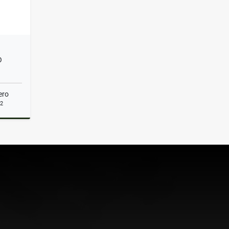
O
ero
2
Venta