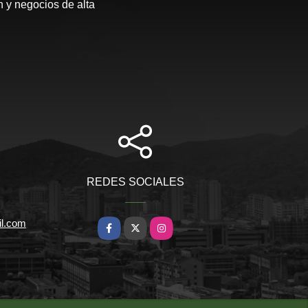
 y negocios de alta
REDES SOCIALES
il.com
Facebook
X
Instagram