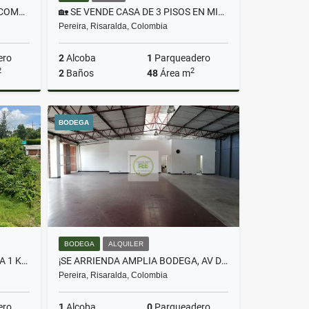
¡SE ARRIENDA HERMOSA CASA COMERCIAL EN MARAYA!
🏡 SE VENDE CASA DE 3 PISOS EN MIRADOR DE BELLA SARDI ✨
Pereira, Risaralda, Colombia
ero
2
Alcoba
1
Parqueadero
2
2
2
Baños
48
Área m
lquiler
Venta
BODEGA
$275.000.000
BODEGA
ALQUILER
SE VENDE LOTE VIA MARSELLA A 1 KM DEL CRUCERO DE COMBIA
¡SE ARRIENDA AMPLIA BODEGA, AV DEL RÍO, PEREIRA!
Pereira, Risaralda, Colombia
ero
1
Alcoba
0
Parqueadero