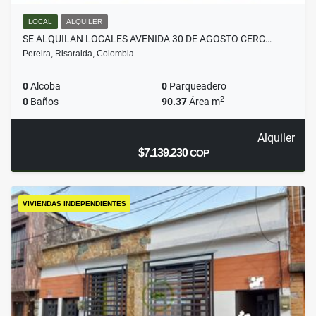
LOCAL
ALQUILER
SE ALQUILAN LOCALES AVENIDA 30 DE AGOSTO CERC…
Pereira, Risaralda, Colombia
0
Alcoba
0
Parqueadero
2
0
Baños
90.37
Área m
Alquiler
$7.139.230
COP
VIVIENDAS INDEPENDIENTES