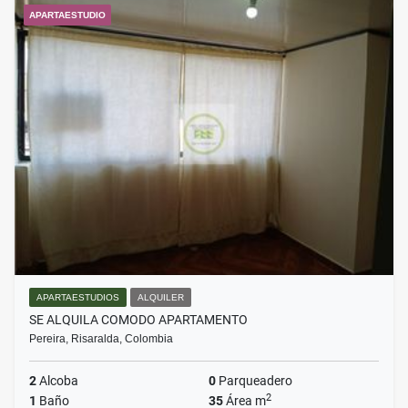
APARTAESTUDIO
APARTAESTUDIOS
ALQUILER
SE ALQUILA COMODO APARTAMENTO
Pereira, Risaralda, Colombia
2
Alcoba
0
Parqueadero
2
1
Baño
35
Área m