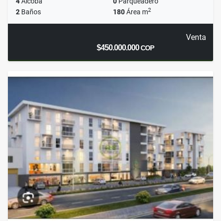
4
Alcoba
0
Parqueadero
2
2
Baños
180
Área m
Venta
$450.000.000
COP