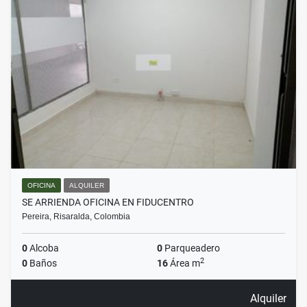
OFICINA
ALQUILER
SE ARRIENDA OFICINA EN FIDUCENTRO
Pereira, Risaralda, Colombia
0
Alcoba
0
Parqueadero
2
0
Baños
16
Área m
Alquiler