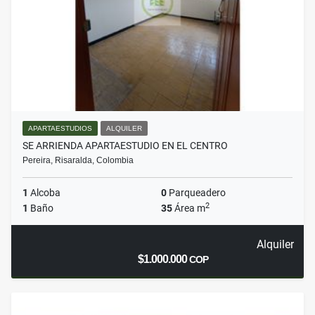
APARTAESTUDIOS
ALQUILER
SE ARRIENDA APARTAESTUDIO EN EL CENTRO
Pereira, Risaralda, Colombia
1
Alcoba
0
Parqueadero
2
1
Baño
35
Área m
Alquiler
$1.000.000
COP