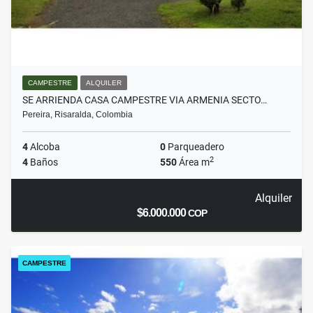
CAMPESTRE
ALQUILER
SE ARRIENDA CASA CAMPESTRE VIA ARMENIA SECTO…
Pereira, Risaralda, Colombia
4
Alcoba
0
Parqueadero
2
4
Baños
550
Área m
Alquiler
$6.000.000
COP
CAMPESTRE