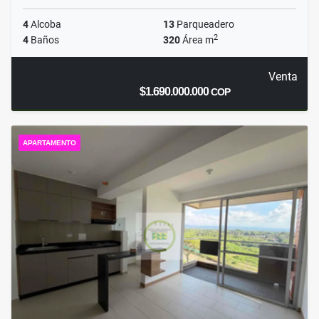
4
Alcoba
13
Parqueadero
2
4
Baños
320
Área m
Venta
$1.690.000.000
COP
APARTAMENTO