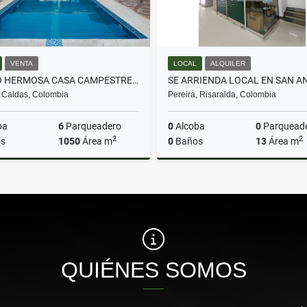
VENTA
LOCAL
ALQUILER
VENDO HERMOSA CASA CAMPESTRE EN VITERBO
, Caldas, Colombia
Pereira, Risaralda, Colombia
ba
6
Parqueadero
0
Alcoba
0
Parquead
2
2
s
1050
Área m
0
Baños
13
Área m
Venta
A
$450.000.000
$700.000
QUIÉNES SOMOS