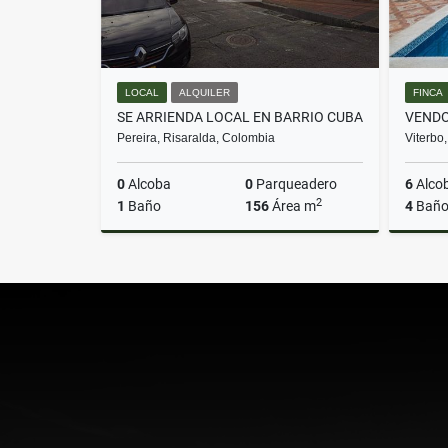
LOCAL
ALQUILER
FINCA
SE ARRIENDA LOCAL EN BARRIO CUBA
Pereira, Risaralda, Colombia
Viterbo
0
Alcoba
0
Parqueadero
6
Alco
2
1
Baño
156
Área m
4
Baño
Alquiler
$9.000.000