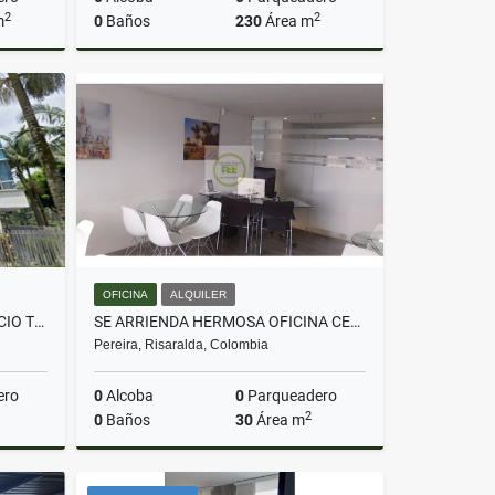
2
2
m
0
Baños
230
Área m
Venta
Venta
$530.000.000
OFICINA
ALQUILER
SE VENDE APARTAMENTO EDIFICIO TRIVENTO
SE ARRIENDA HERMOSA OFICINA CENTRAL AMOBLADA
Pereira, Risaralda, Colombia
ero
0
Alcoba
0
Parqueadero
2
0
Baños
30
Área m
Venta
Alquiler