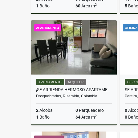
2
1
Baño
60
Área m
5
Baño
Alquiler
APARTAMENTO
OFICINA
$1.400.000
APARTAMENTO
ALQUILER
OFICI
¡SE ARRIENDA HERMOSO APARTAMENTO AMOBLADO EN DOSQUEBRADAS!
SE AR
Dosquebradas, Risaralda, Colombia
Pereira
2
Alcoba
0
Parqueadero
0
Alco
2
1
Baño
64
Área m
0
Baño
Alquiler