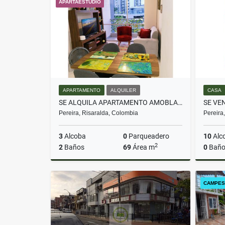
APARTAESTUDIO
$1.900.000
APARTAMENTO
ALQUILER
CASA
SE ALQUILA APARTAMENTO AMOBLADO EN CONJUNTO CERRITOS
Pereira, Risaralda, Colombia
Pereira
3
Alcoba
0
Parqueadero
10
Alc
2
2
Baños
69
Área m
0
Baño
Alquiler
CAMPES
$4.200.000