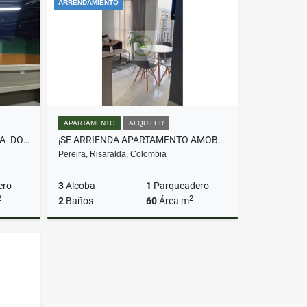
ARRENDAMIENTO
$1.950.000
APARTAMENTO
ALQUILER
¡SE RENTA BODEGA EN LA BADEA- DOSQUEBRADAS!
¡SE ARRIENDA APARTAMENTO AMOBLADO EN CONDINA!
Pereira, Risaralda, Colombia
ero
3
Alcoba
1
Parqueadero
2
2
2
Baños
60
Área m
lquiler
Alquiler
$3.360.000