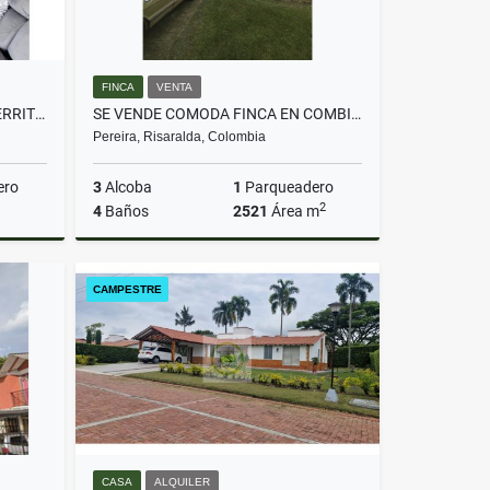
FINCA
VENTA
SE VENDE APARTAMENTO EN CERRITOS
SE VENDE COMODA FINCA EN COMBIA CERCA A LA HONDA ESTACION
Pereira, Risaralda, Colombia
ero
3
Alcoba
1
Parqueadero
2
4
Baños
2521
Área m
Venta
Venta
CAMPESTRE
$700.000.000
CASA
ALQUILER