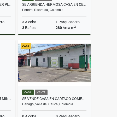
SE VENDE APARTAMENTO PRIMER PISO EN QUINTAS DEL BOSQUE
SE ARRIENDA HERMOSA CASA EN CERRITOS VILLA CONCHA
Pereira, Risaralda, Colombia
ero
3
Alcoba
1
Parqueadero
2
3
Baños
280
Área m
Venta
Alquiler
CASA
$8.000.000
CASA
VENTA
SE VENDE LOTE EN MORELIA A 5 MINUTOS DE LA IGLESIA
SE VENDE CASA EN CARTAGO COMERCIAL AREA 230 M2
Cartago, Valle del Cauca, Colombia
ero
0
Alcoba
0
Parqueadero