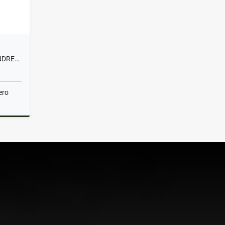
SE ARRIENDA LOCAL EN SAN ANDRESITO
ero
lquiler