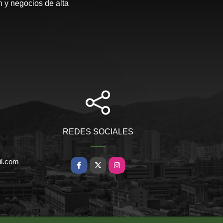
 y negocios de alta
REDES SOCIALES
il.com
Facebook
X
Instagram