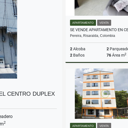
APARTAMENTO
VENTA
Pereira, Risaralda, Colombia
2
Alcoba
2
Parquead
2
2
Baños
76
Área m
$580.000.000
EL CENTRO DUPLEX
eadero
2
 m
APARTAMENTO
VENTA