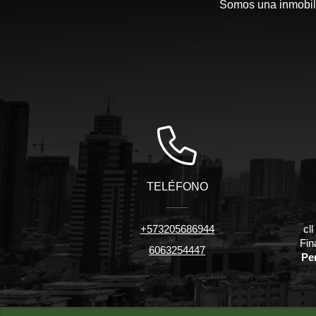
Somos una inmobili
TELÉFONO
+573205686944
cl
Fin
6063254447
Pe