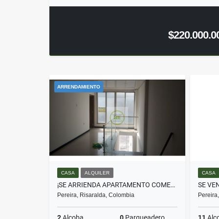
$220.000.0
ARRENDAMIENTO
CASA
ALQUILER
CASA
¡SE ARRIENDA APARTAMENTO COMERCIAL EN EL CENTRO!
Pereira, Risaralda, Colombia
Pereira
2
Alcoba
0
Parqueadero
11
Alc