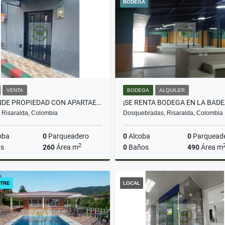
BODEGA
$1.850.000
$275.000.000
VENTA
BODEGA
ALQUILER
SE VENDE PROPIEDAD CON APARTAESTUDIOS Y LOCALES PARA INVERSION
, Risaralda, Colombia
Dosquebradas, Risaralda, Colombia
oba
0
Parqueadero
0
Alcoba
0
Parquead
2
s
260
Área m
0
Baños
490
Área m
Venta
A
TRE
LOCAL
$700.000.000
$7.150.000