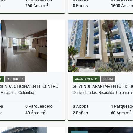
2
s
260
Área m
0
Baños
1600
Área 
Venta
$670.000.000
$275.000.000
NA
ALQUILER
APARTAMENTO
VENTA
RIENDA OFICINA EN EL CENTRO
, Risaralda, Colombia
Dosquebradas, Risaralda, Colombia
ba
0
Parqueadero
3
Alcoba
1
Parquead
2
2
s
40
Área m
2
Baños
60
Área m
Alquiler