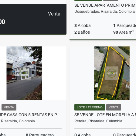
Dosquebradas, Risaralda, Colombia
Venta
00
3
Alcoba
1
Parquead
2
2
Baños
90
Área m
$280.000.000
VENTA
LOTE / TERRENO
VENTA
SE VENDE CASA CON 5 RENTAS EN PEREIRA
, Risaralda, Colombia
Pereira, Risaralda, Colombia
oba
0
Parqueadero
0
Alcoba
0
Parquead