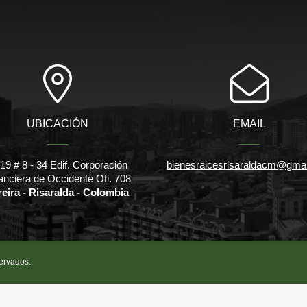
UBICACIÓN
EMAIL
l 19 # 8 - 34 Edif. Corporación
bienesraicesrisaraldacm@gma
anciera de Occidente Ofi. 708
reira - Risaralda - Colombia
servados.