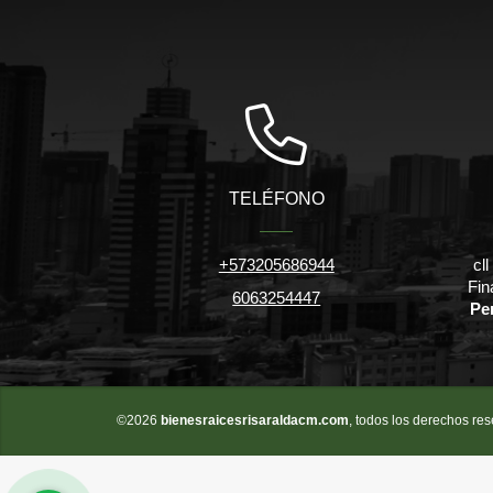
TELÉFONO
+573205686944
cl
Fin
6063254447
Pe
©2026
bienesraicesrisaraldacm.com
, todos los derechos re