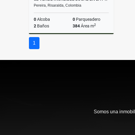
Pereira, Risaralda, Colombia
0
Alcoba
0
Parqueadero
2
2
Baños
384
Área m
Venta
1
$2.000.000.000
Somos una inmobili