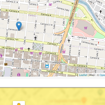
Leaflet
| Wasi - ©
Ope