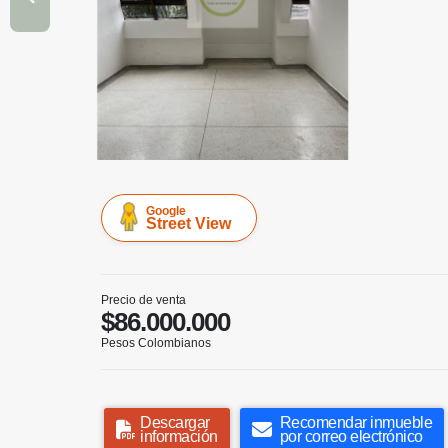
Google
Street View
Precio de venta
$86.000.000
Pesos Colombianos
Descargar
Recomendar inmueble
información
por correo electrónico