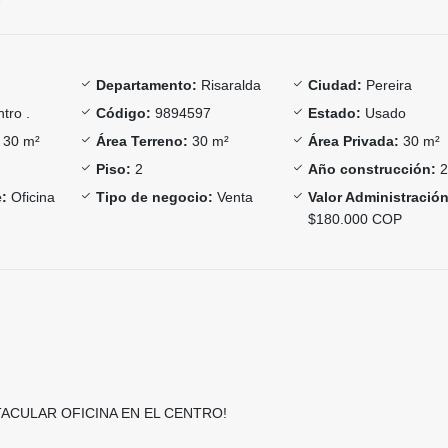
Departamento:
Risaralda
Ciudad:
Pereira
tro .
Código:
9894597
Estado:
Usado
30 m²
Área Terreno:
30 m²
Área Privada:
30 m²
Piso:
2
Año construcción:
2
:
Oficina
Tipo de negocio:
Venta
Valor Administración
$180.000 COP
ACULAR OFICINA EN EL CENTRO!