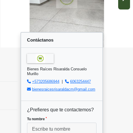
Contáctanos
Bienes Raíces Risaralda Consuelo
Murillo
+573205686944
|
6063254447
bienesraicesrisaraldacm@gmail.com
¿Prefieres que te contactemos?
*
Tu nombre