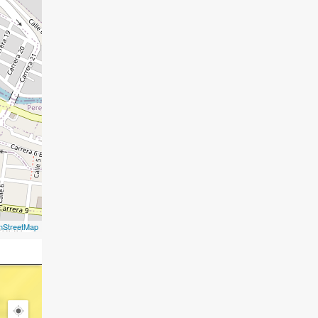
nStreetMap