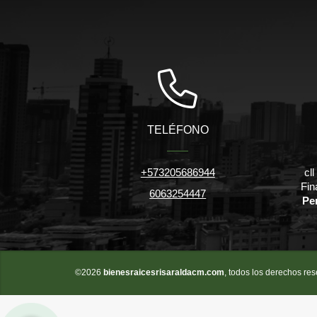
TELÉFONO
+573205686944
cl
Fin
6063254447
Pe
©2026
bienesraicesrisaraldacm.com
, todos los derechos re