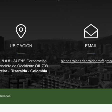
UBICACIÓN
EMAIL
l 19 # 8 - 34 Edif. Corporación
bienesraicesrisaraldacm@gma
anciera de Occidente Ofi. 708
reira - Risaralda - Colombia
servados.