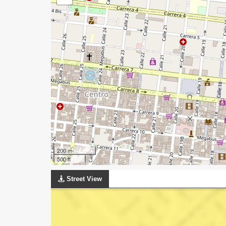
200 m
500 ft
Street View