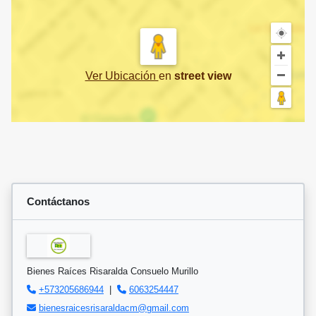
Ver Ubicación
en
street view
Contáctanos
Bienes Raíces Risaralda Consuelo Murillo
+573205686944
|
6063254447
bienesraicesrisaraldacm@gmail.com