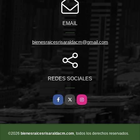
EMAIL
bienesraicesrisaraldacm@gmail.com
REDES SOCIALES
Facebook
X
Instagram
©2026
bienesraicesrisaraldacm.com
, todos los derechos reservados.