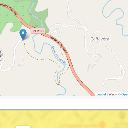
Leaflet
| Wasi - ©
Ope