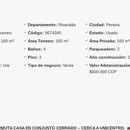
Departamento:
Risaralda
Ciudad:
Pereira
centro
Código:
9674345
Estado:
Usado
160 m²
Área Terreno:
160 m²
Área Privada:
160 m
Baños:
4
Parqueadero:
2
Piso:
3
Año construcción:
2
:
Isla
Tipo de negocio:
Venta
Valor Administración
$400.000 COP
RMUTA CASA EN CONJUNTO CERRADO – CERCA A UNICENTRO,
