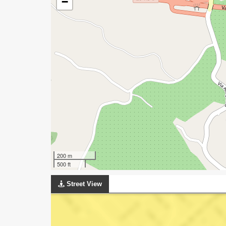
−
200 m
500 ft
Street View