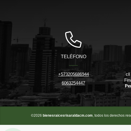
TELÉFONO
+573205686944
cl
Fin
6063254447
Pe
©2026
bienesraicesrisaraldacm.com
, todos los derechos re