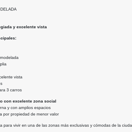
ODELADA
egiada y excelente vista
ncipales:
remodelada
plia
celente vista
es
ara 3 carros
o con excelente zona social
na y con amplios espacios
a por propiedad de menor valor
a para vivir en una de las zonas más exclusivas y cómodas de la ciuda