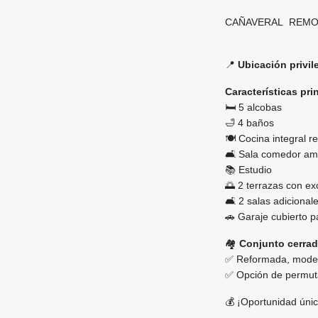
CAÑAVERAL REM
📍
Ubicación privil
Características pri
🛏️ 5 alcobas
🛁 4 baños
🍽️ Cocina integral 
🛋️ Sala comedor am
📚 Estudio
🌅 2 terrazas con ex
🛋️ 2 salas adicional
🚗 Garaje cubierto p
🏘️
Conjunto cerrad
✅ Reformada, moder
✅ Opción de permut
💰 ¡Oportunidad únic