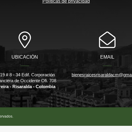
Políticas de privacidad
UBICACIÓN
EMAIL
l 19 # 8 - 34 Edif. Corporación
bienesraicesrisaraldacm@gma
anciera de Occidente Ofi. 708
reira - Risaralda - Colombia
servados.