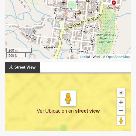
200 m
500 ft
Leaflet
| Wasi - ©
OpenStreetMap
Street View
Ver Ubicación
en
street view