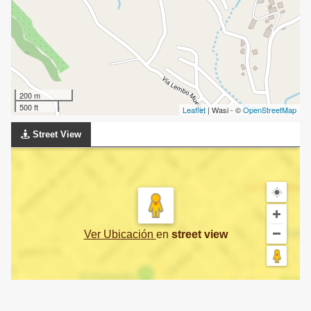
200 m
500 ft
Leaflet
| Wasi - ©
OpenStreetMap
Street View
Ver Ubicación
en
street view