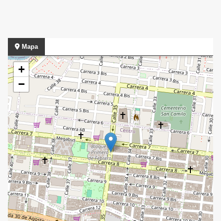
Mapa
+
−