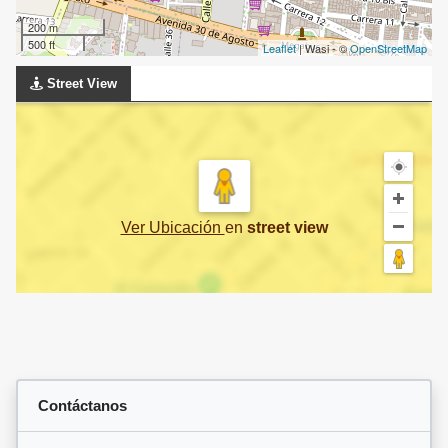
200 m
500 ft
Leaflet
| Wasi - ©
OpenStreetMap
Street View
Ver Ubicación
en
street view
Contáctanos