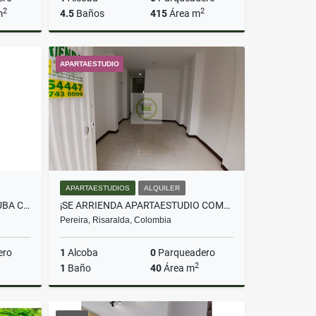
2
2
m
4.5
Baños
415
Área m
Venta
Alquiler
APARTAESTUDIO
$5.000.000
APARTAESTUDIOS
ALQUILER
SE VENDE APARTAMENTO EN CUBA CERCA A LOS 2500 LOTES EN CONJUNTO
¡SE ARRIENDA APARTAESTUDIO COMERCIAL O VIVIENDA EN EL CENTRO!
Pereira, Risaralda, Colombia
ero
1
Alcoba
0
Parqueadero
2
1
Baño
40
Área m
Venta
Alquiler