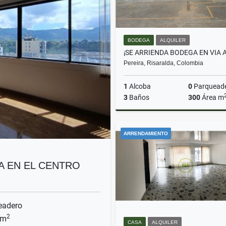
BODEGA
ALQUILER
Pereira, Risaralda, Colombia
1
Alcoba
0
Parquead
3
Baños
300
Área m
A
ARRENDAMIENTO
$8.000.000
A EN EL CENTRO
eadero
2
 m
CASA
ALQUILER