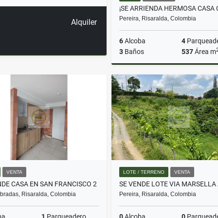
Pereira, Risaralda, Colombia
Alquiler
6
Alcoba
4
Parquead
3
Baños
537
Área m
A
$10.000.000
VENTA
LOTE / TERRENO
VENTA
NDE CASA EN SAN FRANCISCO 2
radas, Risaralda, Colombia
Pereira, Risaralda, Colombia
ba
1
Parqueadero
0
Alcoba
0
Parquead