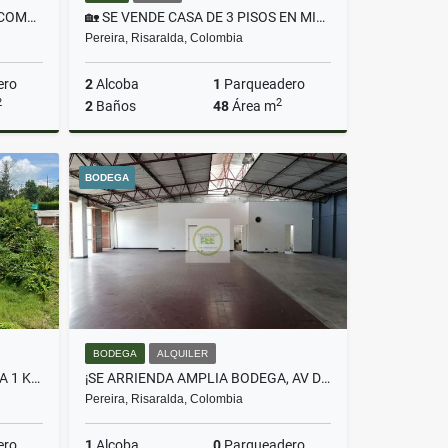
¡SE ARRIENDA HERMOSA CASA COMERCIAL EN MARAYA!
🏡 SE VENDE CASA DE 3 PISOS EN MIRADOR DE BELLA SARDI ✨
Pereira, Risaralda, Colombia
ero
2
Alcoba
1
Parqueadero
2
2
2
Baños
48
Área m
lquiler
Venta
BODEGA
$275.000.000
BODEGA
ALQUILER
SE VENDE LOTE VIA MARSELLA A 1 KM DEL CRUCERO DE COMBIA
¡SE ARRIENDA AMPLIA BODEGA, AV DEL RÍO, PEREIRA!
Pereira, Risaralda, Colombia
ero
1
Alcoba
0
Parqueadero