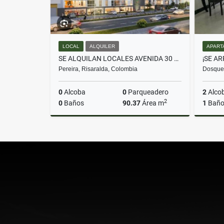
LOCAL
ALQUILER
APART
SE ALQUILAN LOCALES AVENIDA 30 DE AGOSTO CERCA AEROPUERTO UNICENTRO
Pereira, Risaralda, Colombia
Dosqueb
0
Alcoba
0
Parqueadero
2
Alco
2
0
Baños
90.37
Área m
1
Bañ
Alquiler
$7.139.230