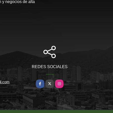
 y negocios de alta
REDES SOCIALES
il.com
Facebook
X
Instagram