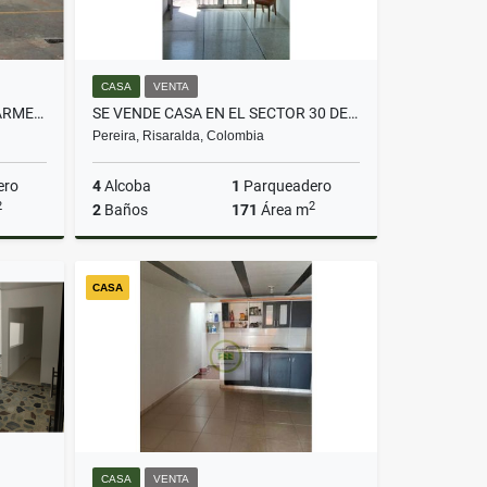
CASA
VENTA
¡SE ARRIENDA BODEGA EN VIA ARMENIA!
SE VENDE CASA EN EL SECTOR 30 DE AGOSTO
Pereira, Risaralda, Colombia
ero
4
Alcoba
1
Parqueadero
2
2
2
Baños
171
Área m
lquiler
Venta
CASA
$700.000.000
CASA
VENTA