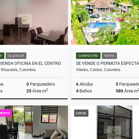
$230.000.000
$175.000.000
NA
ALQUILER
CAMPESTRE
VENTA
RIENDA OFICINA EN EL CENTRO
, Risaralda, Colombia
Viterbo, Caldas, Colombia
ba
0
Parqueadero
6
Alcoba
5
Parquead
2
s
25
Área m
4
Baños
580
Área m
Alquiler
MENTO
LOCAL
$2.300.000
$650.000.000