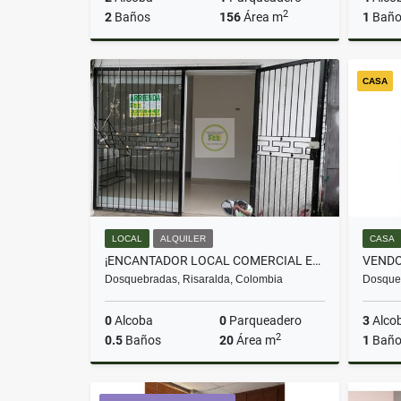
2
2
Baños
156
Área m
1
Bañ
Venta
CASA
$680.000.000
LOCAL
ALQUILER
CASA
¡ENCANTADOR LOCAL COMERCIAL EN ARRIENDO, SANTA MÓNICA!
Dosquebradas, Risaralda, Colombia
Dosqueb
0
Alcoba
0
Parqueadero
3
Alco
2
0.5
Baños
20
Área m
1
Bañ
Alquiler