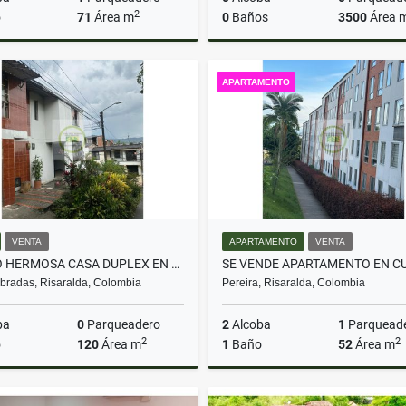
2
o
71
Área m
0
Baños
3500
Área 
Venta
APARTAMENTO
$260.000.000
$480.000.000
VENTA
APARTAMENTO
VENTA
VENDO HERMOSA CASA DUPLEX EN CAMPESTRE D, DOSQUEBRADAS
radas, Risaralda, Colombia
Pereira, Risaralda, Colombia
ba
0
Parqueadero
2
Alcoba
1
Parquead
2
2
o
120
Área m
1
Baño
52
Área m
Venta