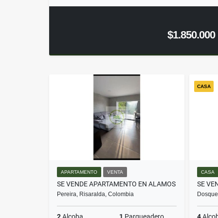
$1.850.000
CASA
APARTAMENTO
VENTA
CASA
SE VENDE APARTAMENTO EN ALAMOS
SE VE
Pereira, Risaralda, Colombia
Dosqueb
2
Alcoba
1
Parqueadero
4
Alco