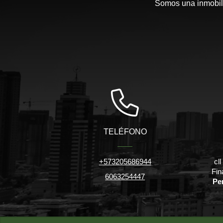
Somos una inmobili
TELÉFONO
+573205686944
cl
Fin
6063254447
Pe