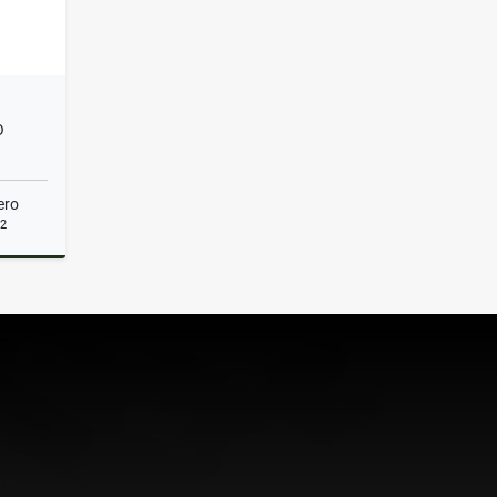
O
ero
2
Venta