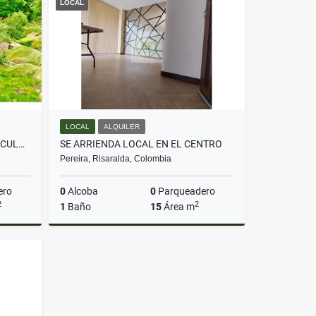
LOCAL
$900.000
LOCAL
ALQUILER
SE VENDE O PERMUTA ESPECTACULAR CASA CAMPESTRE EN VITERBO.
SE ARRIENDA LOCAL EN EL CENTRO
Pereira, Risaralda, Colombia
ero
0
Alcoba
0
Parqueadero
2
2
1
Baño
15
Área m
Venta
Alquiler
$980.000