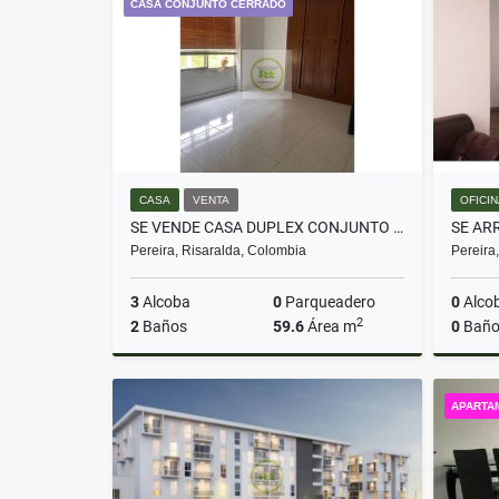
CASA CONJUNTO CERRADO
$1.000.000
CASA
VENTA
OFICI
SE VENDE CASA DUPLEX CONJUNTO CERRADO SECTOR PARQUE INDUSTRIAL PEREIRA
SE AR
Pereira, Risaralda, Colombia
Pereira
3
Alcoba
0
Parqueadero
0
Alco
2
2
Baños
59.6
Área m
0
Baño
Venta
APARTA
$280.000.000