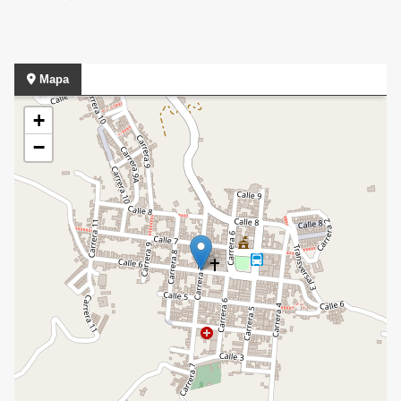
Mapa
+
−