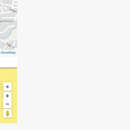
nStreetMap