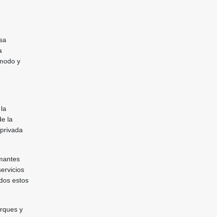
sa
a
ómodo y
 la
e la
 privada
amantes
ervicios
odos estos
arques y