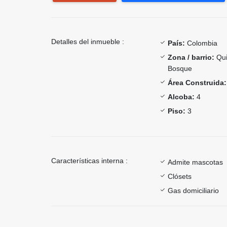
Detalles del inmueble :
País:
Colombia
Zona / barrio:
Qui
Bosque
Área Construida:
Alcoba:
4
Piso:
3
Características interna :
Admite mascotas
Clósets
Gas domiciliario