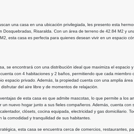
uscan una casa en una ubicación privilegiada, les presento esta hermo
n Dosquebradas, Risaralda. Con un área de terreno de 42.84 M2 y un
 M2, esta casa es perfecta para quienes desean vivir en un espacio c
asa, se encontrará con una distribución ideal que maximiza el espacio y
cuenta con 4 habitaciones y 2 baños, permitiendo que cada miembro d
pio espacio privado. Además, la propiedad cuenta con una amplia área
disfrutar del aire libre y de momentos de relajación.
ventajas de esta casa es que admite mascotas, lo que permite a los 
er un nuevo hogar junto a sus fieles compañeros. Además, cuenta con s
alentador, clósets, cocina equipada, electricidad y gas domiciliario. T
 la comodidad y tranquilidad de sus habitantes.
ratégica, esta casa se encuentra cerca de comercios, restaurantes, p