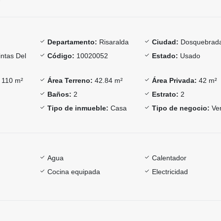
Departamento:
Risaralda
Ciudad:
Dosquebrad
ntas Del
Código:
10020052
Estado:
Usado
110 m²
Área Terreno:
42.84 m²
Área Privada:
42 m²
Baños:
2
Estrato:
2
Tipo de inmueble:
Casa
Tipo de negocio:
Ve
Agua
Calentador
Cocina equipada
Electricidad