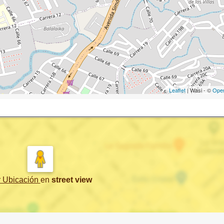
Leaflet
| Wasi - ©
Ope
r Ubicación
en
street view