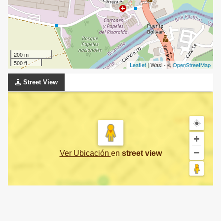
200 m
500 ft
Leaflet
| Wasi - ©
OpenStreetMap
Street View
Ver Ubicación
en
street view