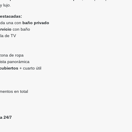
 lujo.
destacadas:
cada una con
baño privado
rvicio
con baño
ala de TV
 zona de ropa
ista panorámica
cubiertos
+ cuarto útil
mentos en total
a 24/7