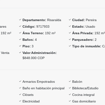
Departamento:
Risaralda
Ciudad:
Pereira
ares
Código:
9717933
Estado:
Usado
192 m²
Área Terreno:
192 m²
Área Privada:
192 m
Baños:
4
Parqueadero:
2
Piso:
3
Tipo de inmueble:
C
Venta
Valor Administración:
$848.000 COP
Armarios Empotrados
Balcón
Baño en habitación principal
Biblioteca/Estudio
Clósets
Cocina integral
Electricidad
Gas domiciliario