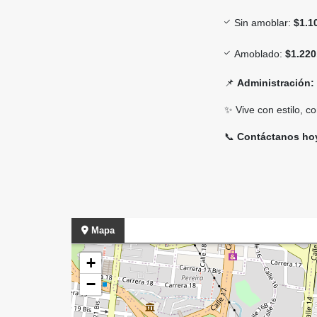
Sin amoblar:
$1.1
Amoblado:
$1.220
📌
Administración:
✨ Vive con estilo, c
📞
Contáctanos hoy
Mapa
+
−