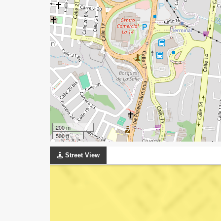
200 m
500 ft
Street View