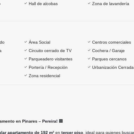
o
Hall de alcobas
Zona de lavandería
ado
Área Social
Centros comerciales
a
Circuito cerrado de TV
Cochera / Garaje
Parqueadero visitantes
Parques cercanos
Portería / Recepción
Urbanización Cerrada
Zona residencial
amento en Pinares – Pereira!
🏢
lar apartamento de 192 m²
en
tercer piso
, ideal para quienes busca