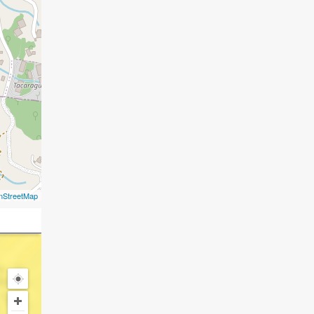
nStreetMap