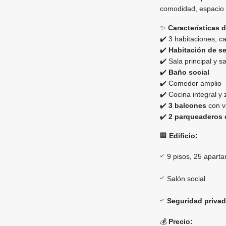
comodidad, espacio y
✨
Características 
✔️ 3 habitaciones, 
✔️
Habitación de se
✔️ Sala principal y s
✔️
Baño social
✔️ Comedor amplio
✔️ Cocina integral y
✔️
3 balcones
con v
✔️
2 parqueaderos 
🏢
Edificio:
9 pisos, 25 aparta
Salón social
Seguridad privad
💰
Precio: