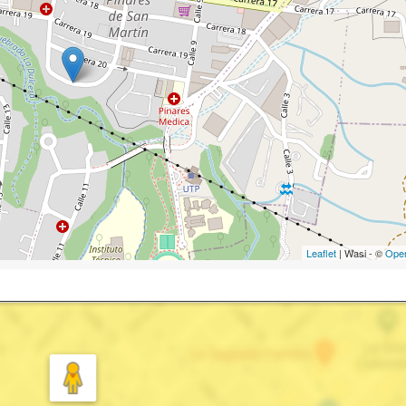
Leaflet
| Wasi - ©
Ope