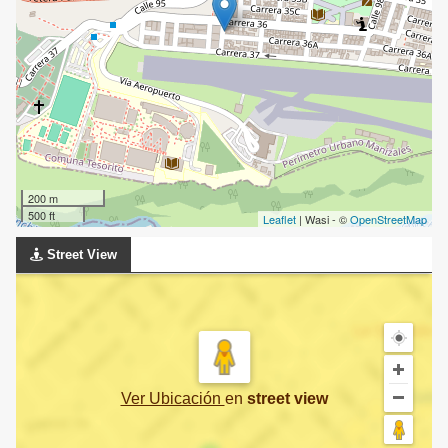
200 m
500 ft
Leaflet
| Wasi - ©
OpenStreetMap
Street View
Ver Ubicación
en
street view