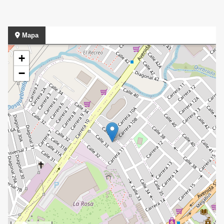
Mapa
+
−