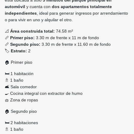
está ubicada a solo
5 minutos del parque principal en
automóvil
y cuenta con
dos apartamentos totalmente
independientes
, ideal para generar ingresos por arrendamiento
o para vivir en uno y alquilar el otro.
📐
Área construida total:
74.58 m²
📏
Primer piso:
3.30 m de frente x 11 m de fondo
📏
Segundo piso:
3.30 m de frente x 11.60 m de fondo
🏷️
Estrato:
2
🏠 Primer piso
🛏️ 1 habitación
🚿 1 baño
🛋️ Sala comedor
🍳 Cocina integral con extractor de humo
🧺 Zona de ropas
🏠 Segundo piso
🛏️ 2 habitaciones
🚿 1 baño