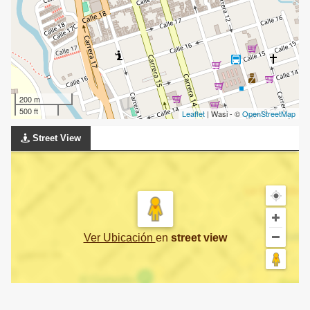
200 m
500 ft
Leaflet
| Wasi - ©
OpenStreetMap
Street View
Ver Ubicación
en
street view