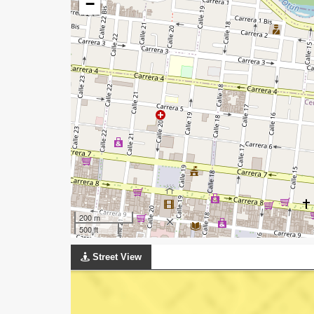
−
200 m
500 ft
Street View