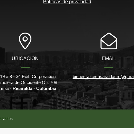
Políticas de privacidad
UBICACIÓN
EMAIL
l 19 # 8 - 34 Edif. Corporación
bienesraicesrisaraldacm@gma
anciera de Occidente Ofi. 708
reira - Risaralda - Colombia
servados.