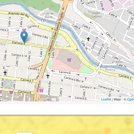
Leaflet
| Wasi - ©
Ope