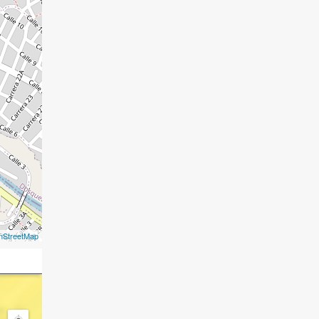
nStreetMap