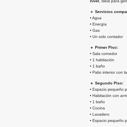
nivel
, ideal para ge
🔹
Servicios compa
• Agua
• Energía
• Gas
• Un solo contador
🔸
Primer Piso:
• Sala comedor
• 1 habitación
• 1 baño
• Patio interior con 
🔸
Segundo Piso:
• Espacio pequeño p
• Habitación con ar
• 1 baño
• Cocina
• Lavadero
• Espacio pequeño 