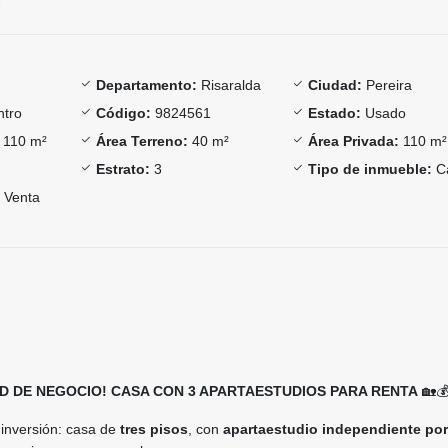
Departamento:
Risaralda
Ciudad:
Pereira
tro
Código:
9824561
Estado:
Usado
110 m²
Área Terreno:
40 m²
Área Privada:
110 m²
Estrato:
3
Tipo de inmueble:
C
Venta
D DE NEGOCIO! CASA CON 3 APARTAESTUDIOS PARA RENTA
🏡
 inversión: casa de
tres pisos
, con
apartaestudio independiente po