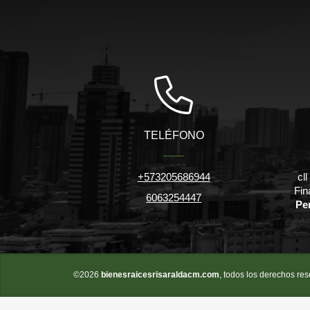
TELÉFONO
+573205686944
cl
Fin
6063254447
Pe
©2026
bienesraicesrisaraldacm.com
, todos los derechos re