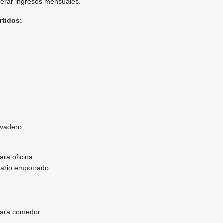
nerar ingresos mensuales.
rtidos:
lavadero
ara oficina
mario empotrado
para comedor