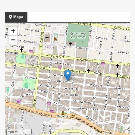
Mapa
+
−
200 m