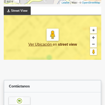
500 ft
Leaflet
| Wasi - ©
OpenStreetMap
Street View
Ver Ubicación
en
street view
Contáctanos