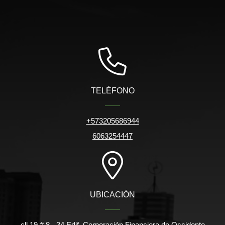
TELÉFONO
+573205686944
6063254447
UBICACIÓN
cll 19 # 8 - 34 Edif. Corporación Financiera de Occidente