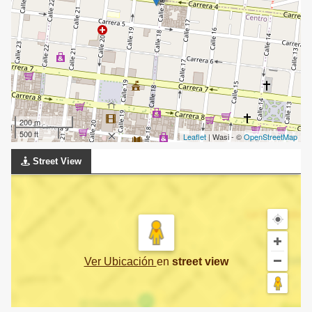
200 m
500 ft
Leaflet
| Wasi - ©
OpenStreetMap
Street View
Ver Ubicación
en
street view