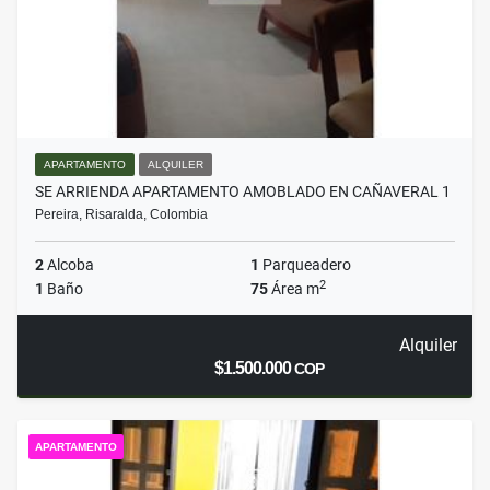
APARTAMENTO
ALQUILER
SE ARRIENDA APARTAMENTO AMOBLADO EN CAÑAVERAL 1
Pereira, Risaralda, Colombia
2
Alcoba
1
Parqueadero
2
1
Baño
75
Área m
Alquiler
$1.500.000
COP
APARTAMENTO