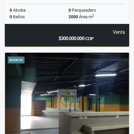
0
Alcoba
0
Parqueadero
2
0
Baños
2000
Área m
Venta
$300.000.000
COP
BODEGA