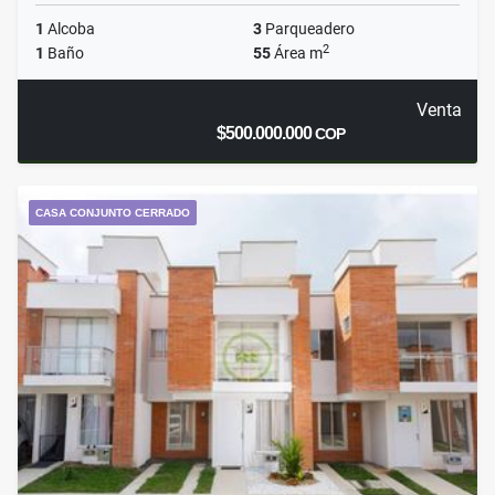
1
Alcoba
3
Parqueadero
2
1
Baño
55
Área m
Venta
$500.000.000
COP
CASA CONJUNTO CERRADO