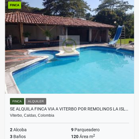
FINCA
FINCA
ALQUILER
SE ALQUILA FINCA VIA A VITERBO POR REMOLINOS LA ISL…
Viterbo, Caldas, Colombia
2
Alcoba
9
Parqueadero
2
3
Baños
120
Área m