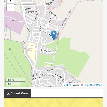
−
200 m
500 ft
Leaflet
| Wasi - ©
OpenStreetMap
Street View