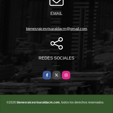
EMAIL
bienesraicesrisaraldacm@gmail.com
REDES SOCIALES
Facebook
X
Instagram
©2026
bienesraicesrisaraldacm.com
, todos los derechos reservados.