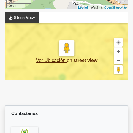
200 m
500 ft
Leaflet
| Wasi - ©
OpenStreetMap
Street View
Ver Ubicación
en
street view
Contáctanos