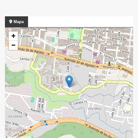
Mapa
+
−