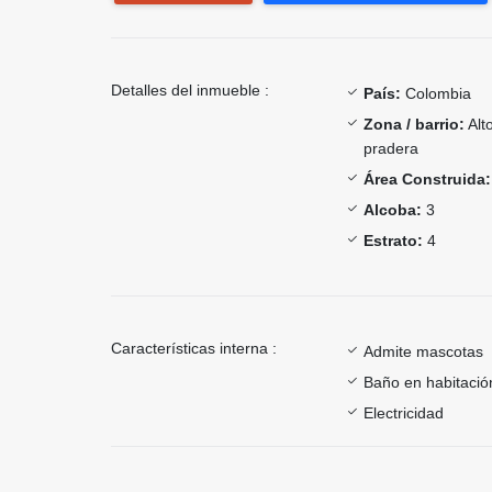
Detalles del inmueble :
País:
Colombia
Zona / barrio:
Alt
pradera
Área Construida:
Alcoba:
3
Estrato:
4
Características interna :
Admite mascotas
Baño en habitación
Electricidad