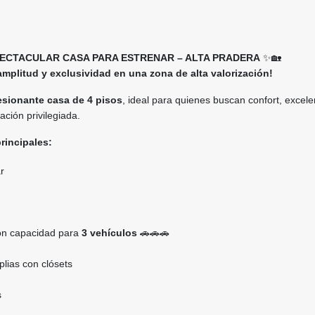
PECTACULAR CASA PARA ESTRENAR – ALTA PRADERA
✨🏡
mplitud y exclusividad en una zona de alta valorización!
esionante casa de 4 pisos
, ideal para quienes buscan confort, excele
ción privilegiada.
principales:
r
con capacidad para
3 vehículos
🚗🚗🚗
lias con clósets
s