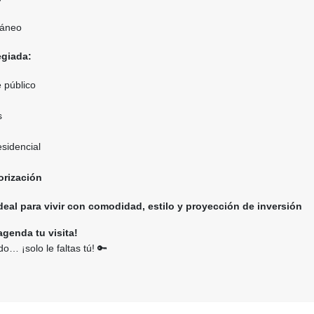
ráneo
egiada:
 público
s
esidencial
lorización
eal para vivir con comodidad, estilo y proyección de inversión
genda tu visita!
do… ¡solo le faltas tú! 🔑