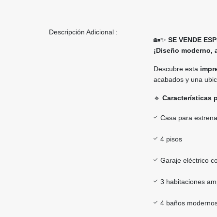
Descripción Adicional :
🏡✨
SE VENDE ES
¡Diseño moderno, a
Descubre esta
impr
acabados y una ubica
🔹
Características 
Casa para estrena
4 pisos
Garaje eléctrico 
3 habitaciones amp
4 baños moderno