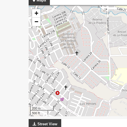
Mapa
+
−
200 m
500 ft
Street View