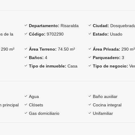
Departamento:
Risaralda
Ciudad:
Dosquebrad
os de la
Código:
9702290
Estado:
Usado
290 m²
Área Terreno:
74.50 m²
Área Privada:
290 m
Baños:
4
Parqueadero:
3
Tipo de inmueble:
Casa
Tipo de negocio:
Ve
Agua
Baño auxiliar
 principal
Clósets
Cocina integral
Gas domiciliario
Unifamiliar