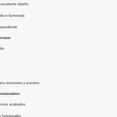
 excelente diseño
ia e iluminada
ependiente
erraza:
lar
para reuniones y eventos
destacados:
ernos acabados
y funcionales