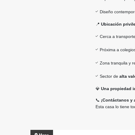
Diseño contempo
📍
Ubicación privil
Cerca a transporte
Próxima a colegio
Zona tranquila y r
Sector de
alta va
💎
Una propiedad id
📞
¡Contáctanos y a
Esta casa lo tiene to