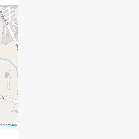
nStreetMap