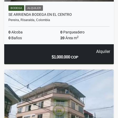
BODEGA
ALQUILER
SE ARRIENDA BODEGA EN EL CENTRO
Pereira, Risaralda, Colombia
0
Alcoba
0
Parqueadero
2
0
Baños
20
Área m
Alquiler
$1.000.000
COP