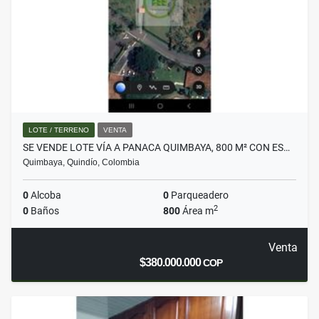
LOTE / TERRENO
VENTA
SE VENDE LOTE VÍA A PANACA QUIMBAYA, 800 M² CON ES…
Quimbaya, Quindío, Colombia
0
Alcoba
0
Parqueadero
2
0
Baños
800
Área m
Venta
$380.000.000
COP