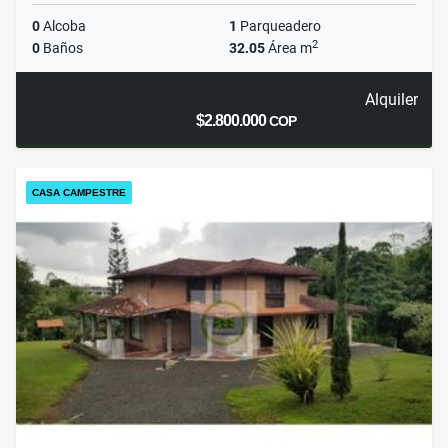
0
Alcoba
1
Parqueadero
2
0
Baños
32.05
Área m
Alquiler
$2.800.000
COP
CASA CAMPESTRE