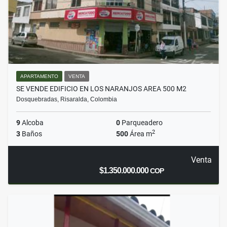
APARTAMENTO
VENTA
SE VENDE EDIFICIO EN LOS NARANJOS AREA 500 M2
Dosquebradas, Risaralda, Colombia
9
Alcoba
0
Parqueadero
2
3
Baños
500
Área m
Venta
$1.350.000.000
COP