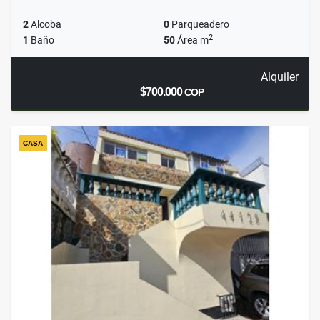
2
Alcoba
0
Parqueadero
2
1
Baño
50
Área m
Alquiler
$700.000
COP
CASA