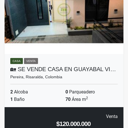
CASA
VENTA
🏡 SE VENDE CASA EN GUAYABAL VI…
Pereira, Risaralda, Colombia
2
Alcoba
0
Parqueadero
2
1
Baño
70
Área m
Venta
$120.000.000