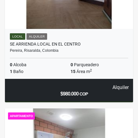
LOCAL
ALQUILER
SE ARRIENDA LOCAL EN EL CENTRO
Pereira, Risaralda, Colombia
0
Alcoba
0
Parqueadero
2
1
Baño
15
Área m
Alquiler
$980.000
COP
APARTAMENTO