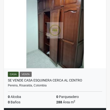
CASA
VENTA
SE VENDE CASA ESQUINERA CERCA AL CENTRO
Pereira, Risaralda, Colombia
0
Alcoba
0
Parqueadero
2
0
Baños
288
Área m