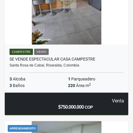
CAMPESTRE
VENTA
SE VENDE ESPECTACULAR CASA CAMPESTRE
Santa Rosa de Cabal, Risaralda, Colombia
3
Alcoba
1
Parqueadero
2
3
Baños
220
Área m
Venta
$750.000.000
COP
ARRENDAMIENTO