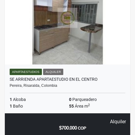
APARTAESTUDIOS
ALQUILER
SE ARRIENDA APARTAESTUDIO EN EL CENTRO
Pereira, Risaralda, Colombia
1
Alcoba
0
Parqueadero
2
1
Baño
55
Área m
Alquiler
$700.000
COP