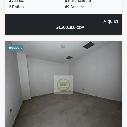
3
Alcoba
0
Parqueadero
2
2
Baños
69
Área m
Alquiler
$4.200.000
COP
BODEGA