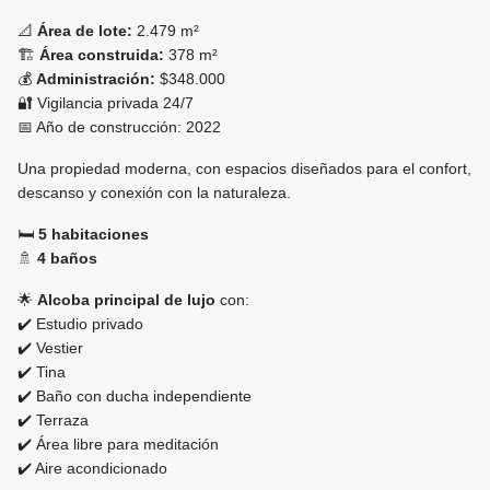
📐
Área de lote:
2.479 m²
🏗️
Área construida:
378 m²
💰
Administración:
$348.000
🔐 Vigilancia privada 24/7
📅 Año de construcción: 2022
Una propiedad moderna, con espacios diseñados para el confort,
descanso y conexión con la naturaleza.
🛏️
5 habitaciones
🚿
4 baños
🌟
Alcoba principal de lujo
con:
✔️ Estudio privado
✔️ Vestier
✔️ Tina
✔️ Baño con ducha independiente
✔️ Terraza
✔️ Área libre para meditación
✔️ Aire acondicionado