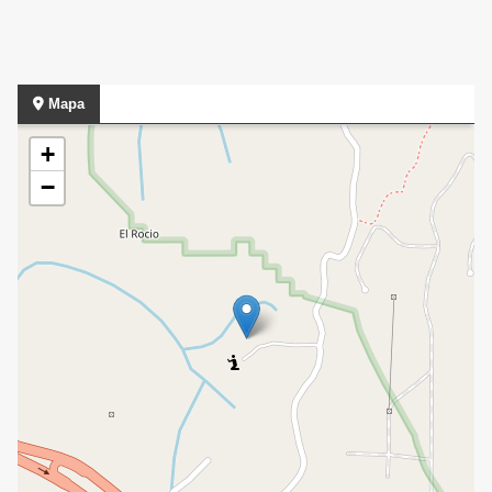
Mapa
+
−