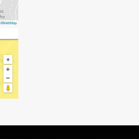
nStreetMap