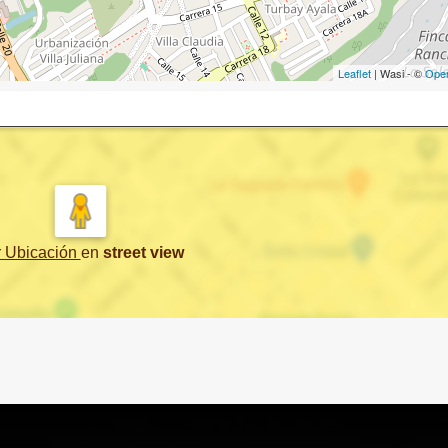
Leaflet
| Wasi - ©
Ope
r Ubicación
en
street view