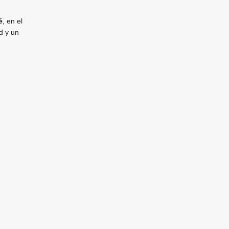
é
, en el
d y un