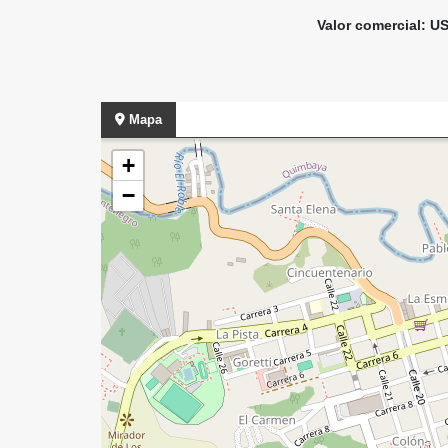
Valor comercial:
US
Mapa
+
−