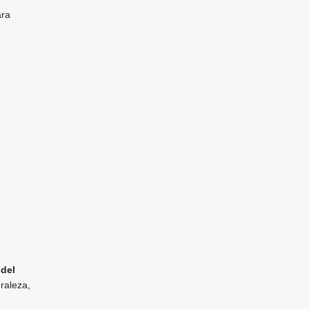
ara
 del
uraleza,