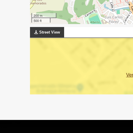
200 m
500 ft
Street View
Ve