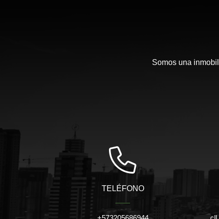
Somos una inmobili
TELÉFONO
+573205686944
cl