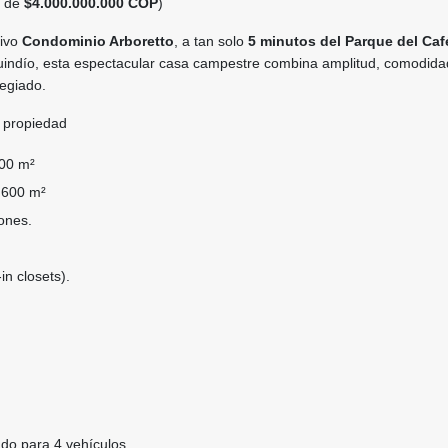
o de
$4.000.000.000 COP
)
sivo
Condominio Arboretto
, a tan solo
5 minutos del Parque del Caf
indío, esta espectacular casa campestre combina amplitud, comodida
legiado.
a propiedad
00 m²
600 m²
ones.
in closets).
do para 4 vehículos.