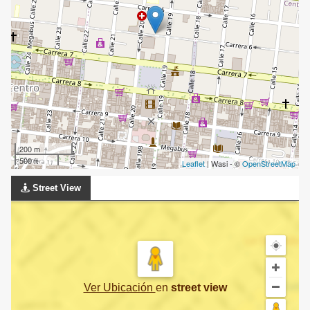
200 m
500 ft
Leaflet
| Wasi - ©
OpenStreetMap
Street View
Ver Ubicación
en
street view