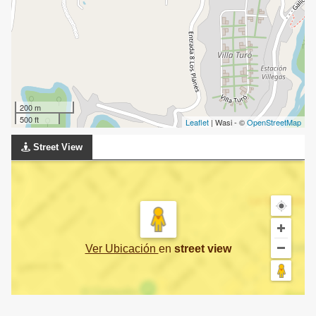
200 m
500 ft
Leaflet
| Wasi - ©
OpenStreetMap
Street View
Ver Ubicación
en
street view