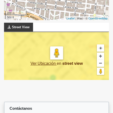
200 m
500 ft
Leaflet
| Wasi - ©
OpenStreetMap
Street View
Ver Ubicación
en
street view
Contáctanos