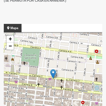
(SE PERMUTA POR CASA EN ARMENIA )
Mapa
+
−