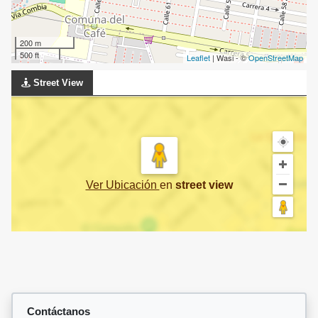
200 m
500 ft
Leaflet
| Wasi - ©
OpenStreetMap
Street View
Ver Ubicación
en
street view
Contáctanos