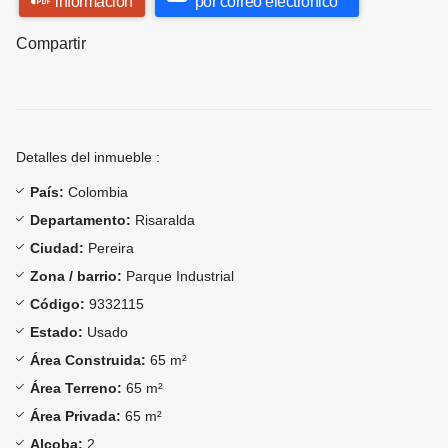
información
por correo electrónico
Compartir
Detalles del inmueble :
País:
Colombia
Departamento:
Risaralda
Ciudad:
Pereira
Zona / barrio:
Parque Industrial
Código:
9332115
Estado:
Usado
Área Construida:
65 m²
Área Terreno:
65 m²
Área Privada:
65 m²
Alcoba:
2