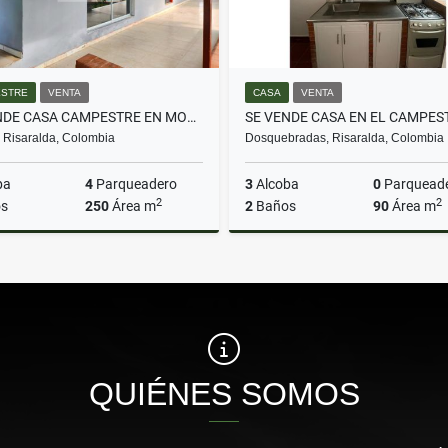
STRE
VENTA
CASA
VENTA
SE VENDE CASA CAMPESTRE EN MORELIA EN PARCELACION
, Risaralda, Colombia
Dosquebradas, Risaralda, Colombia
ba
4
Parqueadero
3
Alcoba
0
Parquead
2
2
s
250
Área m
2
Baños
90
Área m
Venta
$1.250.000.000
$235.000.000
QUIÉNES SOMOS