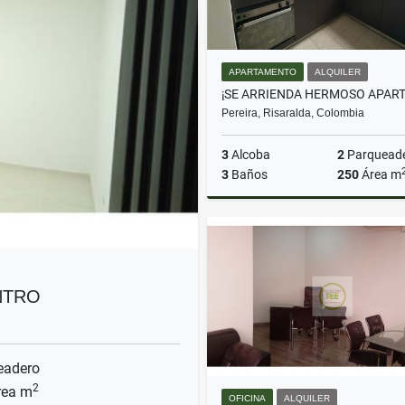
APARTAMENTO
ALQUILER
Pereira, Risaralda, Colombia
3
Alcoba
2
Parquead
3
Baños
250
Área m
A
$6.000.000
NTRO
eadero
2
ea m
OFICINA
ALQUILER