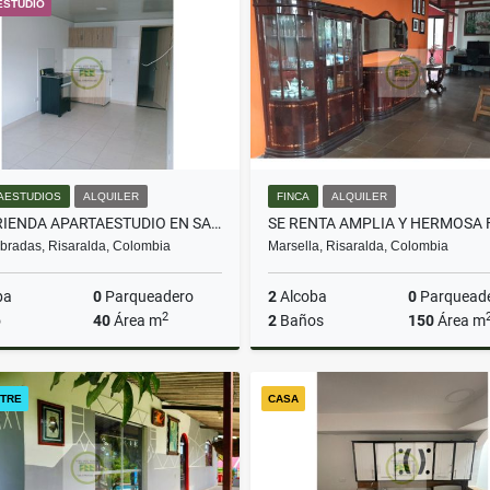
ESTUDIO
$470.000.000
$1.000.000
AESTUDIOS
ALQUILER
FINCA
ALQUILER
SE ARRIENDA APARTAESTUDIO EN SANTA ISABEL
radas, Risaralda, Colombia
Marsella, Risaralda, Colombia
ba
0
Parqueadero
2
Alcoba
0
Parquead
2
o
40
Área m
2
Baños
150
Área m
Alquiler
A
TRE
CASA
$700.000
$3.000.000