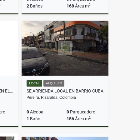
2
2
2
Baños
168
Área m
lquiler
Venta
$400.000.000
LOCAL
ALQUILER
SE ARRIENDA APARTAESTUDIO EN EL CENTRO
SE ARRIENDA LOCAL EN BARRIO CUBA
Pereira, Risaralda, Colombia
ero
0
Alcoba
0
Parqueadero
2
1
Baño
156
Área m
lquiler
Alquiler