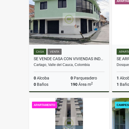
APARTA
$500.000.000
CASA
VENTA
APART
SE VENDE CASA CON VIVIENDAS INDEPENDIENTES EN CARTAGO
Cartago, Valle del Cauca, Colombia
Dosqueb
0
Alcoba
0
Parqueadero
1
Alco
2
0
Baños
190
Área m
1
Bañ
Venta
APARTAMENTO
CAMPES
$350.000.000