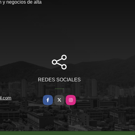
 y negocios de alta
REDES SOCIALES
il.com
Facebook
X
Instagram