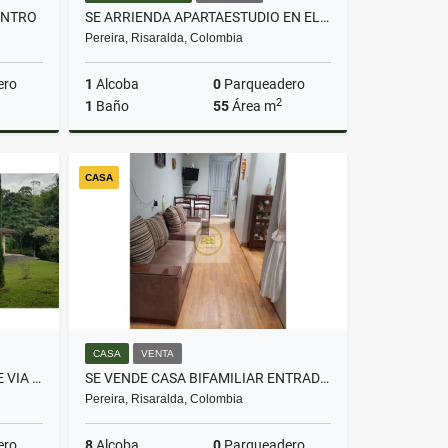
ENTRO
SE ARRIENDA APARTAESTUDIO EN EL CENTRO
Pereira, Risaralda, Colombia
ero
1
Alcoba
0
Parqueadero
2
1
Baño
55
Área m
lquiler
Alquiler
CASA
$700.000
CASA
VENTA
SE ARRIENDA CASA CAMPESTRE VIA ARMENIA SECTOR LA CASONA
SE VENDE CASA BIFAMILIAR ENTRADAS INDEPENDIENTES
Pereira, Risaralda, Colombia
ero
8
Alcoba
0
Parqueadero