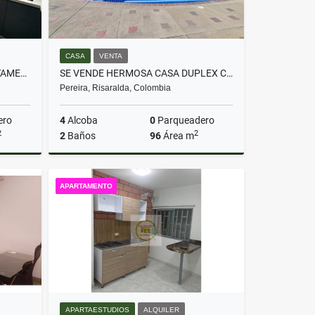
CASA
VENTA
¡SE ARRIENDA HERMOSO APARTAMENTO EN PINARES!
SE VENDE HERMOSA CASA DUPLEX CONJUNTO CERRADO SECTOR GALICIA PEREIRA
Pereira, Risaralda, Colombia
ero
4
Alcoba
0
Parqueadero
2
2
2
Baños
96
Área m
lquiler
Venta
APARTAMENTO
$460.000.000
APARTAESTUDIOS
ALQUILER