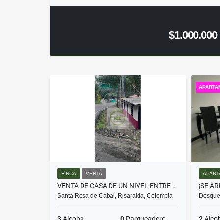
$1.000.000
APARTA
FINCA
VENTA
APART
VENTA DE CASA DE UN NIVEL ENTRE SANTA ROSA Y CHINCHINA
Santa Rosa de Cabal, Risaralda, Colombia
Dosqueb
3
Alcoba
0
Parqueadero
2
Alco