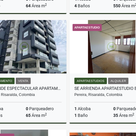
2
o
64
Área m
4
Baños
550
Área m
Alquiler
A
APARTAESTUDIO
$1.900.000
$6.000.000
AMENTO
VENTA
APARTAESTUDIOS
ALQUILER
SE VENDE ESPECTACULAR APARTAMENTO DUPLEX CERCA A LA 30 DE AGOSTO
, Risaralda, Colombia
Pereira, Risaralda, Colombia
ba
0
Parqueadero
1
Alcoba
0
Parquead
2
2
s
65
Área m
1
Baño
35
Área m
Venta
A