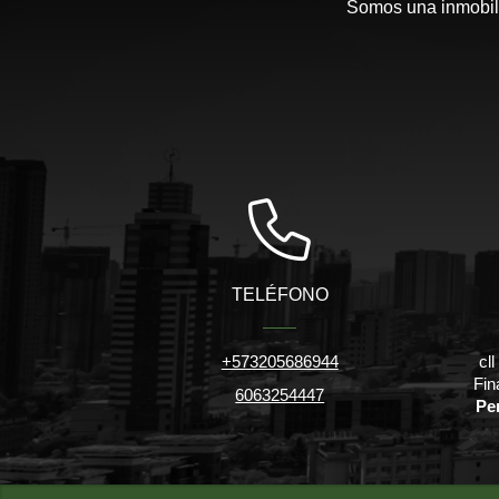
Somos una inmobili
TELÉFONO
+573205686944
cl
Fin
6063254447
Pe