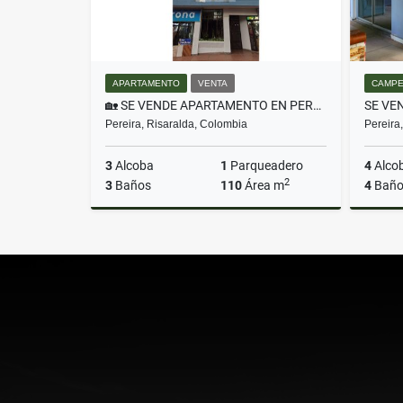
APARTAMENTO
VENTA
CAMPE
🏡 SE VENDE APARTAMENTO EN PEREIRA CENTRO CON ASCENSOR Y PARQUEADERO
Pereira, Risaralda, Colombia
Pereira
3
Alcoba
1
Parqueadero
4
Alco
2
3
Baños
110
Área m
4
Baño
Venta
$450.000.000