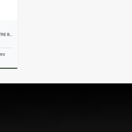
SE VENDE CASA EN EL CAMPESTRE B DUPLEX PEATONAL
ero
Venta