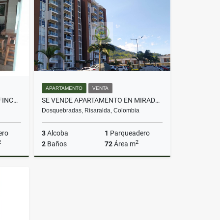
$9.000.000
APARTAMENTO
VENTA
SE RENTA AMPLIA Y HERMOSA FINCA AMOBLADA MARSELLA
SE VENDE APARTAMENTO EN MIRADOR DE VILLAVENTO
Dosquebradas, Risaralda, Colombia
ero
3
Alcoba
1
Parqueadero
2
2
2
Baños
72
Área m
lquiler
Venta
$330.000.000