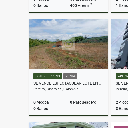
2
0
Baños
400
Área m
1
Bañ
Venta
$150.000.000
LOTE / TERRENO
VENTA
APART
SE VENDE ESPECTACULAR LOTE EN CONDOMINIO EN MORELIA
Pereira, Risaralda, Colombia
Pereira
0
Alcoba
0
Parqueadero
2
Alco
0
Baños
3
Baño
Venta