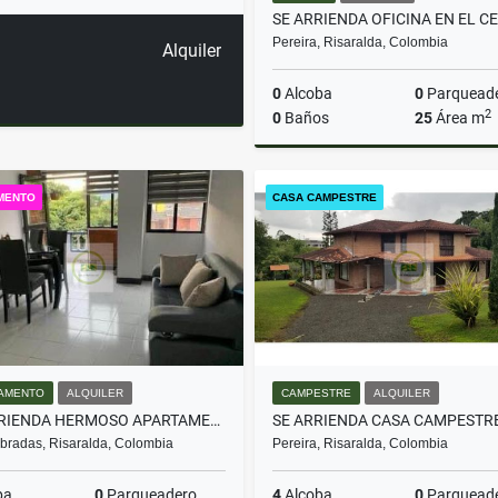
SE ARRIENDA OFICINA EN EL C
Pereira, Risaralda, Colombia
Alquiler
0
Alcoba
0
Parquead
2
0
Baños
25
Área m
A
MENTO
CASA CAMPESTRE
$2.300.000
AMENTO
ALQUILER
CAMPESTRE
ALQUILER
¡SE ARRIENDA HERMOSO APARTAMENTO AMOBLADO EN DOSQUEBRADAS!
radas, Risaralda, Colombia
Pereira, Risaralda, Colombia
ba
0
Parqueadero
4
Alcoba
0
Parquead