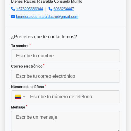
Bienes Raíces Risaralda Consuelo Murillo
+573205686944
|
6063254447
bienesraicesrisaraldacm@gmail.com
¿Prefieres que te contactemos?
*
Tu nombre
*
Correo electrónico
*
Número de teléfono
▼
*
Mensaje