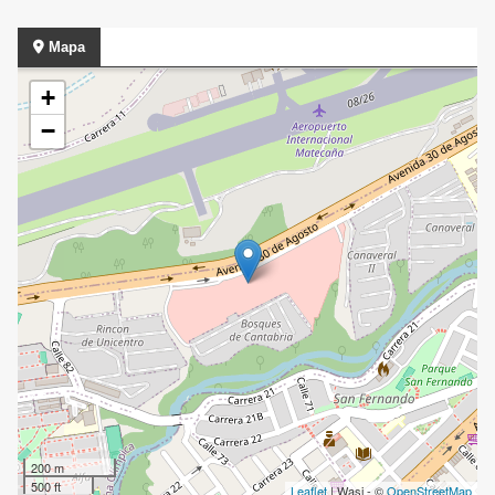
Mapa
+
−
200 m
500 ft
Leaflet
| Wasi - ©
OpenStreetMap