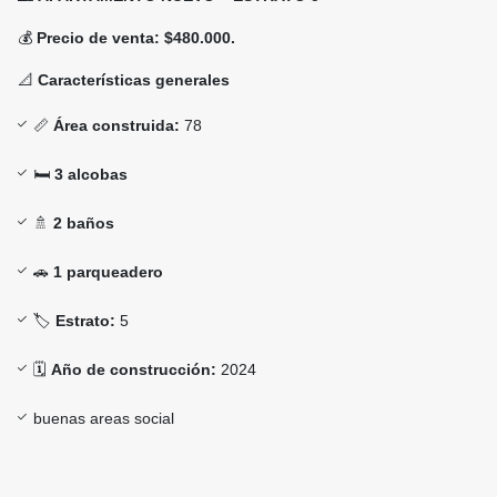
💰
Precio de venta: $480.000.
📐
Características generales
📏
Área construida:
78
🛏️
3 alcobas
🚿
2 baños
🚗
1 parqueadero
🏷️
Estrato:
5
🗓️
Año de construcción:
2024
buenas areas social