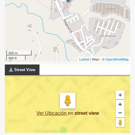
200 m
500 ft
Leaflet
| Wasi - ©
OpenStreetMap
Street View
Ver Ubicación
en
street view