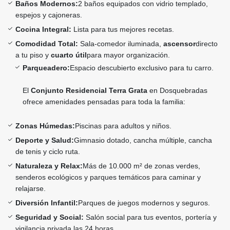
Baños Modernos:
2 baños equipados con vidrio templado,
espejos y cajoneras.
Cocina Integral:
Lista para tus mejores recetas.
Comodidad Total:
Sala-comedor iluminada,
ascensor
directo
a tu piso y
cuarto útil
para mayor organización.
Parqueadero:
Espacio descubierto exclusivo para tu carro.
El
Conjunto Residencial Terra Grata
en Dosquebradas
ofrece amenidades pensadas para toda la familia:
Zonas Húmedas:
Piscinas para adultos y niños.
Deporte y Salud:
Gimnasio dotado, cancha múltiple, cancha
de tenis y ciclo ruta.
Naturaleza y Relax:
Más de 10.000 m² de zonas verdes,
senderos ecológicos y parques temáticos para caminar y
relajarse.
Diversión Infantil:
Parques de juegos modernos y seguros.
Seguridad y Social:
Salón social para tus eventos, portería y
vigilancia privada las 24 horas.