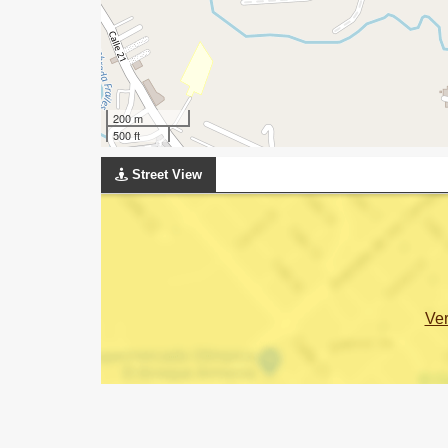
200 m
500 ft
Street View
Ve