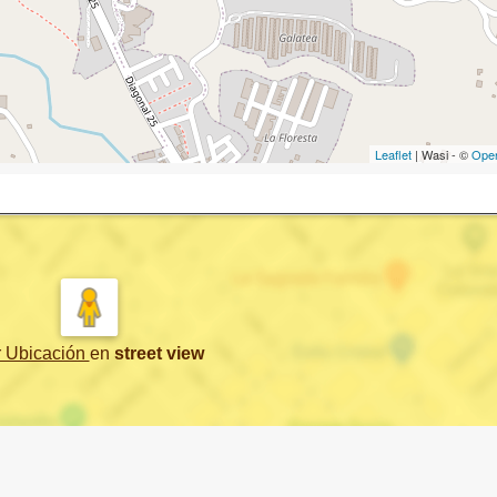
Leaflet
| Wasi - ©
Ope
r Ubicación
en
street view