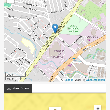
200 m
500 ft
Leaflet
| Wasi - ©
OpenStreetMap
Street View