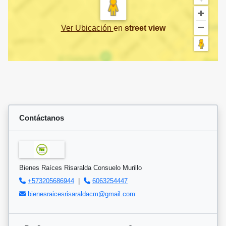
Ver Ubicación
en
street view
Contáctanos
Bienes Raíces Risaralda Consuelo Murillo
+573205686944
|
6063254447
bienesraicesrisaraldacm@gmail.com