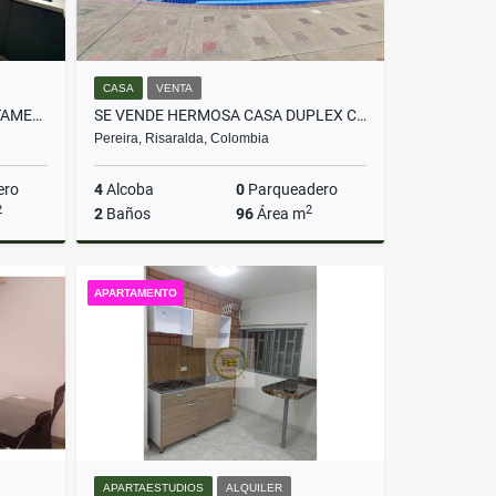
CASA
VENTA
¡SE ARRIENDA HERMOSO APARTAMENTO EN PINARES!
SE VENDE HERMOSA CASA DUPLEX CONJUNTO CERRADO SECTOR GALICIA PEREIRA
Pereira, Risaralda, Colombia
ero
4
Alcoba
0
Parqueadero
2
2
2
Baños
96
Área m
lquiler
Venta
APARTAMENTO
$460.000.000
APARTAESTUDIOS
ALQUILER