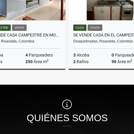
STRE
VENTA
CASA
VENTA
SE VENDE CASA CAMPESTRE EN MORELIA EN PARCELACION
, Risaralda, Colombia
Dosquebradas, Risaralda, Colombia
ba
4
Parqueadero
3
Alcoba
0
Parquead
2
2
s
250
Área m
2
Baños
90
Área m
Venta
$1.250.000.000
$235.000.000
QUIÉNES SOMOS