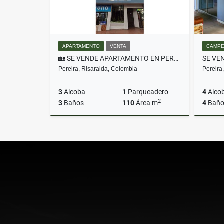
APARTAMENTO
VENTA
CAMPE
🏡 SE VENDE APARTAMENTO EN PEREIRA CENTRO CON ASCENSOR Y PARQUEADERO
Pereira, Risaralda, Colombia
Pereira
3
Alcoba
1
Parqueadero
4
Alco
2
3
Baños
110
Área m
4
Baño
Venta
$450.000.000