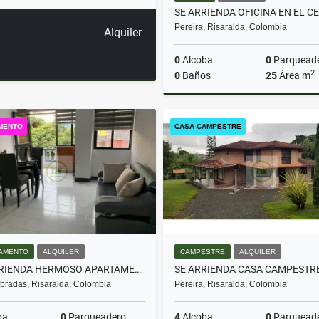
SE ARRIENDA OFICINA EN EL C
Pereira, Risaralda, Colombia
Alquiler
0
Alcoba
0
Parquead
2
0
Baños
25
Área m
A
MENTO
CASA CAMPESTRE
$2.300.000
AMENTO
ALQUILER
CAMPESTRE
ALQUILER
¡SE ARRIENDA HERMOSO APARTAMENTO AMOBLADO EN DOSQUEBRADAS!
radas, Risaralda, Colombia
Pereira, Risaralda, Colombia
ba
0
Parqueadero
4
Alcoba
0
Parquead