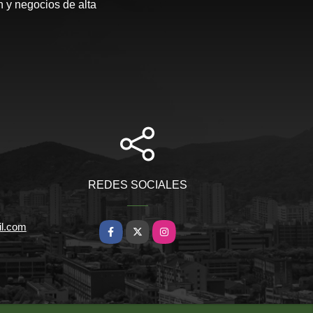
 y negocios de alta
REDES SOCIALES
il.com
Facebook
X
Instagram