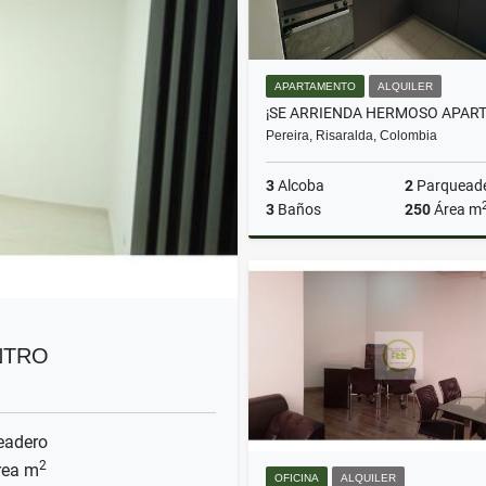
APARTAMENTO
ALQUILER
Pereira, Risaralda, Colombia
3
Alcoba
2
Parquead
3
Baños
250
Área m
A
$6.000.000
NTRO
eadero
2
ea m
OFICINA
ALQUILER