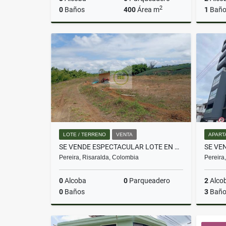
2
0
Baños
400
Área m
1
Bañ
Venta
$150.000.000
LOTE / TERRENO
VENTA
APART
SE VENDE ESPECTACULAR LOTE EN CONDOMINIO EN MORELIA
Pereira, Risaralda, Colombia
Pereira
0
Alcoba
0
Parqueadero
2
Alco
0
Baños
3
Baño
Venta