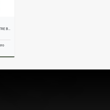
SE VENDE CASA EN EL CAMPESTRE B DUPLEX PEATONAL
ero
Venta