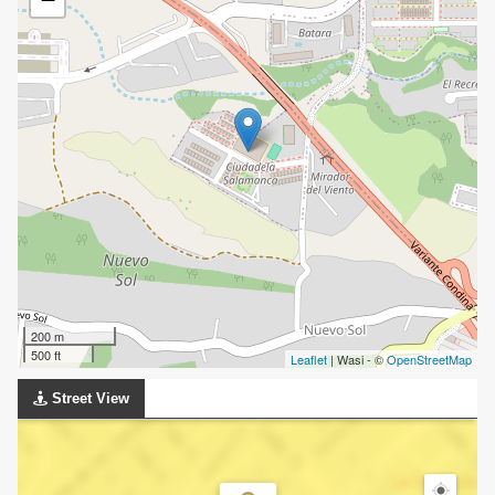
200 m
500 ft
Leaflet
| Wasi - ©
OpenStreetMap
Street View