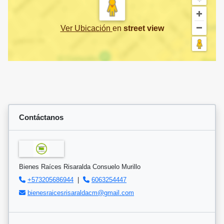
Ver Ubicación
en
street view
Contáctanos
Bienes Raíces Risaralda Consuelo Murillo
+573205686944
|
6063254447
bienesraicesrisaraldacm@gmail.com