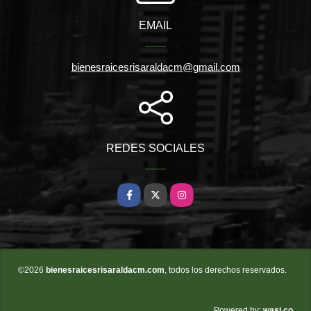
EMAIL
bienesraicesrisaraldacm@gmail.com
REDES SOCIALES
Facebook
X
Instagram
©2026
bienesraicesrisaraldacm.com
, todos los derechos reservados.
wasi.co
Powered by: