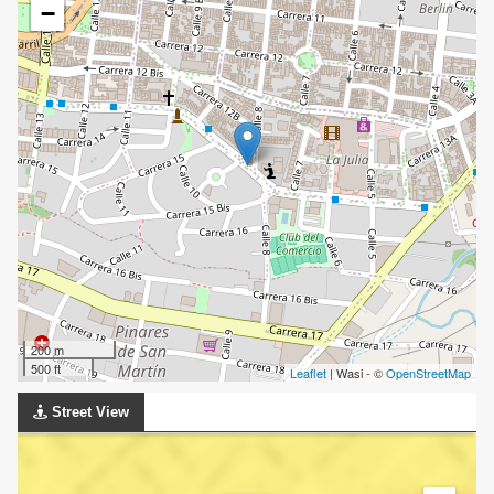
−
200 m
500 ft
Leaflet
| Wasi - ©
OpenStreetMap
Street View