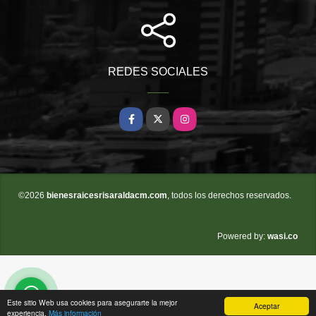
REDES SOCIALES
Facebook
X
Instagram
©2026
bienesraicesrisaraldacm.com
, todos los derechos reservados.
wasi.co
Powered by:
Este sitio Web usa cookies para asegurarte la mejor
Aceptar
experiencia.
Más información