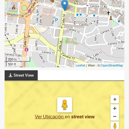
200 m
500 ft
Leaflet
| Wasi - ©
OpenStreetMap
Street View
Ver Ubicación
en
street view