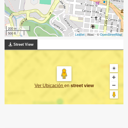
200 m
500 ft
Leaflet
| Wasi - ©
OpenStreetMap
Street View
Ver Ubicación
en
street view