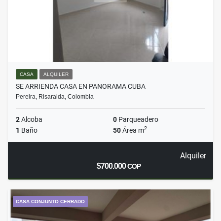
CASA
ALQUILER
SE ARRIENDA CASA EN PANORAMA CUBA
Pereira, Risaralda, Colombia
2
Alcoba
0
Parqueadero
2
1
Baño
50
Área m
Alquiler
$700.000
COP
CASA CONJUNTO CERRADO