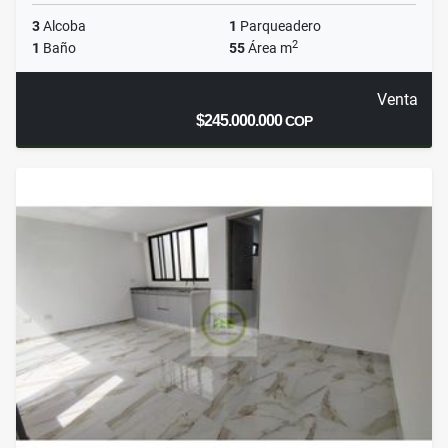
3
Alcoba
1
Parqueadero
2
1
Baño
55
Área m
Venta
$245.000.000
COP