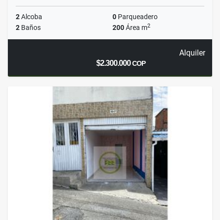
2
Alcoba
0
Parqueadero
2
2
Baños
200
Área m
Alquiler
$2.300.000
COP