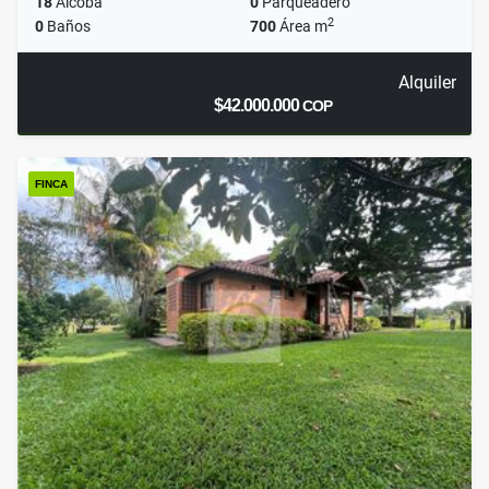
18
Alcoba
0
Parqueadero
2
0
Baños
700
Área m
Alquiler
$42.000.000
COP
FINCA