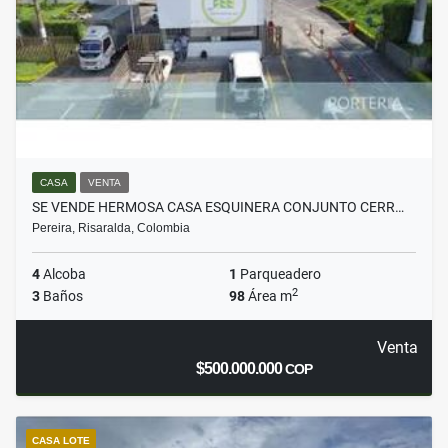
CASA
VENTA
SE VENDE HERMOSA CASA ESQUINERA CONJUNTO CERR…
Pereira, Risaralda, Colombia
4
Alcoba
1
Parqueadero
2
3
Baños
98
Área m
Venta
$500.000.000
COP
CASA LOTE