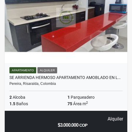
APARTAMENTO
ALQUILER
SE ARRIENDA HERMOSO APARTAMENTO AMOBLADO EN L…
Pereira, Risaralda, Colombia
2
Alcoba
1
Parqueadero
2
1.5
Baños
75
Área m
Alquiler
$3.000.000
COP