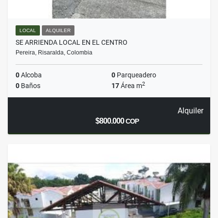
LOCAL
ALQUILER
SE ARRIENDA LOCAL EN EL CENTRO
Pereira, Risaralda, Colombia
0
Alcoba
0
Parqueadero
2
0
Baños
17
Área m
Alquiler
$800.000
COP