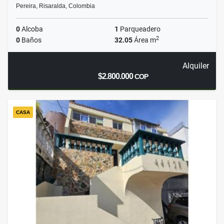
Pereira, Risaralda, Colombia
0
Alcoba
1
Parqueadero
2
0
Baños
32.05
Área m
Alquiler
$2.800.000
COP
CASA