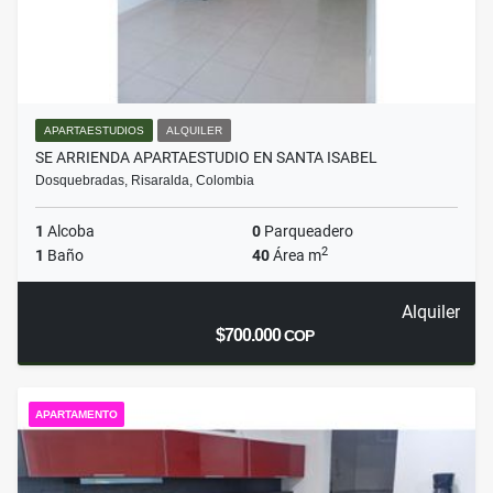
APARTAESTUDIOS
ALQUILER
SE ARRIENDA APARTAESTUDIO EN SANTA ISABEL
Dosquebradas, Risaralda, Colombia
1
Alcoba
0
Parqueadero
2
1
Baño
40
Área m
Alquiler
$700.000
COP
APARTAMENTO