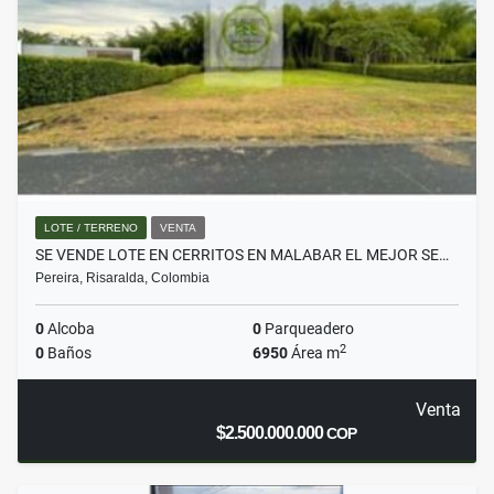
LOTE / TERRENO
VENTA
SE VENDE LOTE EN CERRITOS EN MALABAR EL MEJOR SE…
Pereira, Risaralda, Colombia
0
Alcoba
0
Parqueadero
2
0
Baños
6950
Área m
Venta
$2.500.000.000
COP