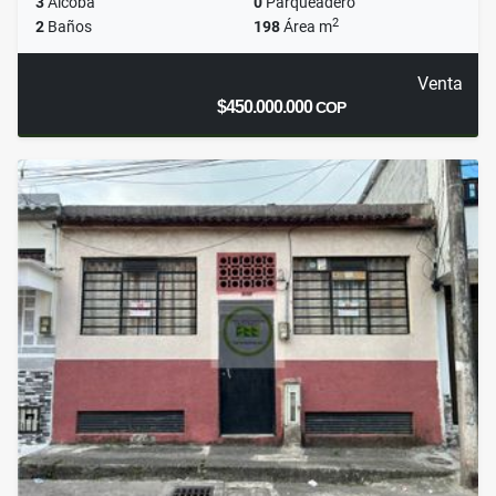
3
Alcoba
0
Parqueadero
2
2
Baños
198
Área m
Venta
$450.000.000
COP