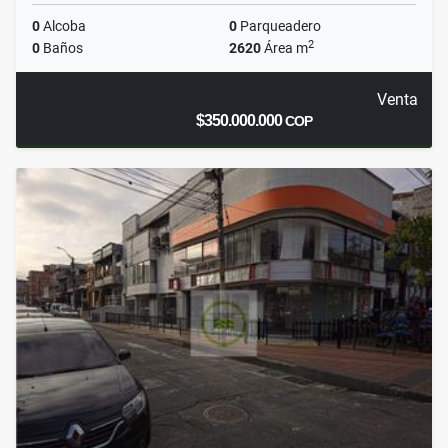
0
Alcoba
0
Parqueadero
2
0
Baños
2620
Área m
Venta
$350.000.000
COP