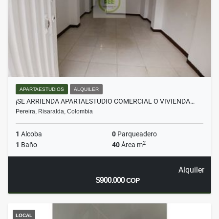
APARTAESTUDIOS
ALQUILER
¡SE ARRIENDA APARTAESTUDIO COMERCIAL O VIVIENDA…
Pereira, Risaralda, Colombia
1
Alcoba
0
Parqueadero
2
1
Baño
40
Área m
Alquiler
$900.000
COP
LOCAL